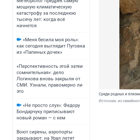
Метеоролог предрек самую
мощную климатическую
катастрофу за последнюю
тысячу лет: когда всё
начнется
«Меня бесила моя роль»:
как сегодня выглядит Пуговка
из «Папиных дочек»
«Перспективность этой затеи
сомнительная»: дело
Логинова вновь закрыли от
СМИ. Узнали, правомерно ли
это
Среди родных и близк
Источник: 
из семейно
«Не просто слух»: Федору
Бондарчуку приписывают
новый роман — с кем
Воют сирены, аэропорты
закрывают: на Урал летят