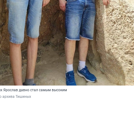
их Ярослав давно стал самым высоким
го архива Тишиных