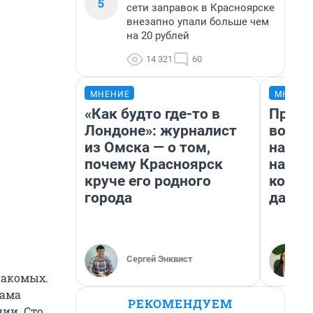
5
сети заправок в Красноярске
внезапно упали больше чем
на 20 рублей
14 321
60
МНЕНИЕ
МНЕНИ
«Как будто где-то в
Прода
Лондоне»: журналист
возьм
из Омска — о том,
нам г
почему Красноярск
налог
круче его родного
косне
города
даже 
Сергей Энквист
накомых.
Мама
РЕКОМЕНДУЕМ
ии. Сто