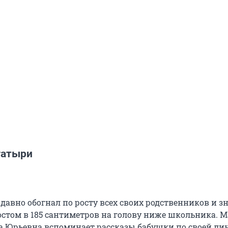
гатыри
давно обогнал по росту всех своих родственников и з
остом в 185 сантиметров на голову ниже школьника. 
а Юрьевна вспоминает рассказы бабушки по своей лин