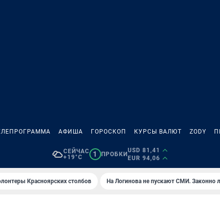
ЕЛЕПРОГРАММА
АФИША
ГОРОСКОП
КУРСЫ ВАЛЮТ
ZODY
П
USD 81,41
СЕЙЧАС
1
ПРОБКИ
+19°C
EUR 94,06
олонтеры Красноярских столбов
На Логинова не пускают СМИ. Законно 