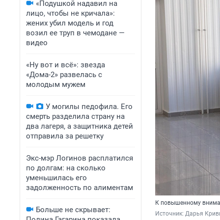
«Подушкой надавил на
лицо, чтобы не кричала»:
жених убил модель и год
возил ее труп в чемодане —
видео
«Ну вот и всё»: звезда
«Дома-2» развелась с
молодым мужем
У могилы педофила. Его
смерть разделила страну на
два лагеря, а защитника детей
отправила за решетку
Экс-мэр Логинов расплатился
по долгам: на сколько
уменьшилась его
задолженность по алиментам
К повышенному вниман
Больше не скрывает:
Источник: 
Дарья Крив
Полина Гагарина показала