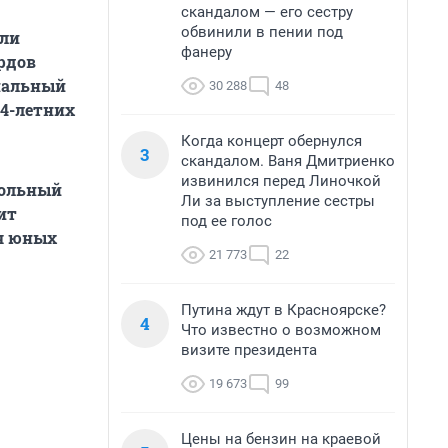
скандалом — его сестру
обвинили в пении под
али
фанеру
рдов
енальный
30 288
48
14-летних
Когда концерт обернулся
3
скандалом. Ваня Дмитриенко
извинился перед Линочкой
тольный
Ли за выступление сестры
ит
под ее голос
ля юных
21 773
22
Путина ждут в Красноярске?
4
Что известно о возможном
визите президента
19 673
99
Цены на бензин на краевой