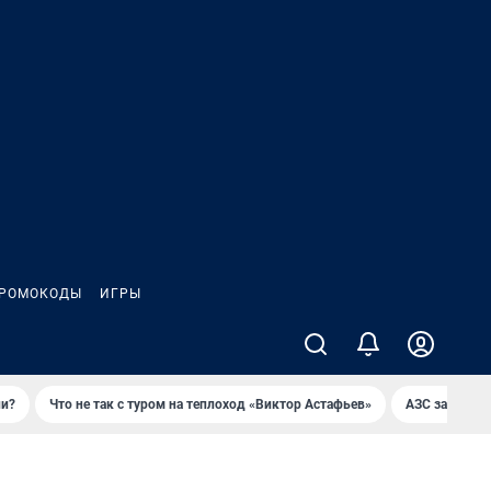
РОМОКОДЫ
ИГРЫ
ли?
Что не так с туром на теплоход «Виктор Астафьев»
AЗС закупае