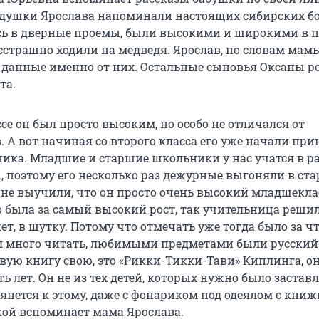
едушки Ярослава напоминали настоящих сибирских б
ь в дверные проемы, были высокими и широкими в п
сстрашно ходили на медведя. Ярослав, по словам мамы
 данные именно от них. Остальные сыновья Оксаны р
та.
се он был просто высоким, но особо не отличался от
. А вот начиная со второго класса его уже начали пр
ника. Младшие и старшие школьники у нас учатся в р
 поэтому его несколько раз дежурные выгоняли в ст
а не выучили, что он просто очень высокий младшекла
о была за самый высокий рост, так учительница решил
ет, в шутку. Потому что отмечать уже тогда было за чт
 много читать, любимыми предметами были русский
рвую книгу свою, это «Рикки-Тикки-Тави» Киплинга, о
ь лет. Он не из тех детей, которых нужно было застав
тянется к этому, даже с фонариком под одеялом с кни
бкой вспоминает мама Ярослава.