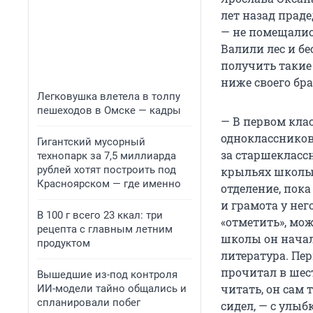
лет назад прад
— не помещалис
Валили лес и бе
получить такие
ниже своего бра
Легковушка влетела в толпу
пешеходов в Омске — кадры
— В первом клас
одноклассников
Гигантский мусорный
за старшекласс
технопарк за 7,5 миллиарда
рублей хотят построить под
крыльях школы,
Красноярском — где именно
отделение, пок
и грамота у нег
В 100 г всего 23 ккал: три
«отметить», мож
рецепта с главным летним
школы он начал
продуктом
литература. Пе
прочитал в шест
Вышедшие из-под контроля
читать, он сам 
ИИ-модели тайно общались и
спланировали побег
сидел, — с улы