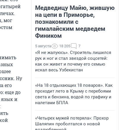
огатырей
Медведицу Майю, жившую
лечах.
на цепи в Приморье,
, мог
познакомили с
остом
гималайским медведем
Фиником
5 августа
18 205
7
«Я не жалуюсь». Строитель лишился
инимать
рук и ног и стал звездой соцсетей:
азных
как он живет и почему его семью
искал весь Узбекистан
аршее
ссник. Ну
а его
«На 18 отдыхающих 18 поваров». Как
проходит лето в Крыму с перебоями
о: еще до
света и бензина, водой по графику и
 язык и
налетами БПЛА
н
лять
«Четырех мужей потеряла»: Прохор
жкой
Шаляпин проболтался о новой
возлюбленной