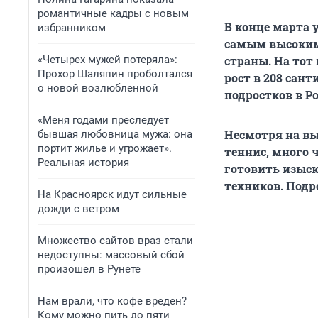
романтичные кадры с новым
В конце марта 
избранником
самым высоким 
«Четырех мужей потеряла»:
страны. На тот
Прохор Шаляпин проболтался
рост в 208 сант
о новой возлюбленной
подростков в Р
«Меня годами преследует
Несмотря на в
бывшая любовница мужа: она
портит жилье и угрожает».
теннис, много ч
Реальная история
готовить изыск
техников. Подр
На Красноярск идут сильные
дожди с ветром
Множество сайтов враз стали
недоступны: массовый сбой
произошел в Рунете
Нам врали, что кофе вреден?
Кому можно пить до пяти