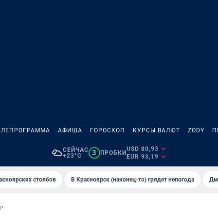
ЕЛЕПРОГРАММА
АФИША
ГОРОСКОП
КУРСЫ ВАЛЮТ
ZODY
П
USD 80,93
СЕЙЧАС
3
ПРОБКИ
+23°C
EUR 93,19
асноярских столбов
В Крaсноярск (нaконец-то) грядет непогодa
Дм
Р