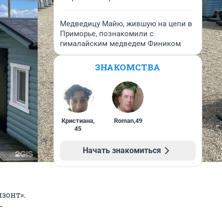
Медведицу Майю, жившую на цепи в
Приморье, познакомили с
гималайским медведем Фиником
ЗНАКОМСТВА
Кристиана
,
Roman
,
49
45
Начать знакомиться
зонт».
—