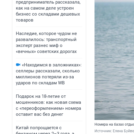
предприниматель рассказала,
как на самом деле устроен
бизнес со складами дешевых
товаров
Наследие, которое чудом не
развалилось: транспортный
эксперт разнес миф о
«вечных» советских дорогах
«Находимся в заложниках»:
селлеры рассказали, сколько
миллионов потеряли из-за
ударов по складам WB
Подарок на 18-летие от
мошенников: как новая схема
с «переоформлением» номера
оставит вас без денег
Номера на базах отды
Китай попрощается с
Источник: 
Елена Буйв
бензином через 2–3 года, а