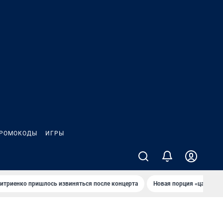
РОМОКОДЫ
ИГРЫ
итриенко пришлось извиняться после концертa
Новaя порция «цaрей» 