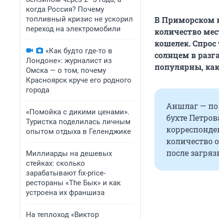
когда Россия? Почему
В Приморском к
топливный кризис не ускорил
переход на электромобили
количество мес
кошелек. Спрос
«Как будто где-то в
солнцем в разга
Лондоне»: журналист из
популярны, как
Омска — о том, почему
Красноярск круче его родного
города
Аншлаг — по 
«Помойка с дикими ценами».
бухте Петро
Туристка поделилась личным
корреспонден
опытом отдыха в Геленджике
количество о
после загряз
Миллиарды на дешевых
стейках: сколько
зарабатывают fix-price-
рестораны «The Бык» и как
устроена их франшиза
На теплоход «Виктор