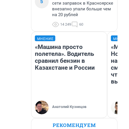
5
сети заправок в Красноярске
внезапно упали больше чем
на 20 рублей
14 249
60
МНЕНИЕ
МНЕНИ
«Машина просто
«Мы в
полетела». Водитель
Нолан
сравнил бензин в
настр
Казахстане и России
смотр
чтобы
выгля
Анатолий Кузнецов
РЕКОМЕНДУЕМ