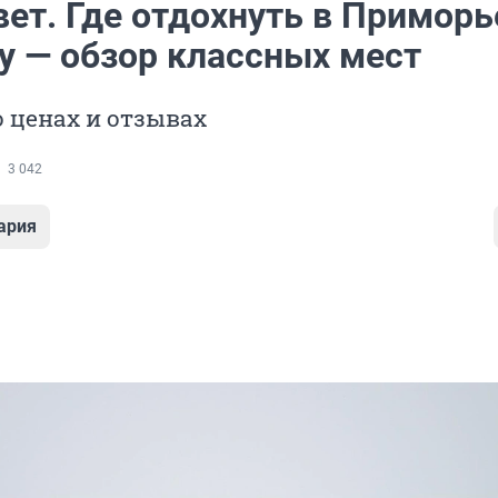
ет. Где отдохнуть в Приморь
у — обзор классных мест
 ценах и отзывах
3 042
ария