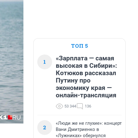
ТОП 5
«Зарплата — самая
1
высокая в Сибири»:
Котюков рассказал
Путину про
экономику края —
онлайн-трансляция
53 344
136
«Люди же не глухие»: концерт
2
Вани Дмитриенко в
«Лужниках» обернулся