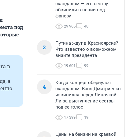
скандалом — его сестру
обвинили в пении под
фанеру
 и
места под
29 965
48
которые
Путина ждут в Красноярске?
3
Что известно о возможном
визите президента
га в
19 601
99
а, а
Когда концерт обернулся
4
бенно
скандалом. Ваня Дмитриенко
извинился перед Линочкой
Ли за выступление сестры
под ее голос
17 399
19
Цены на бензин на краевой