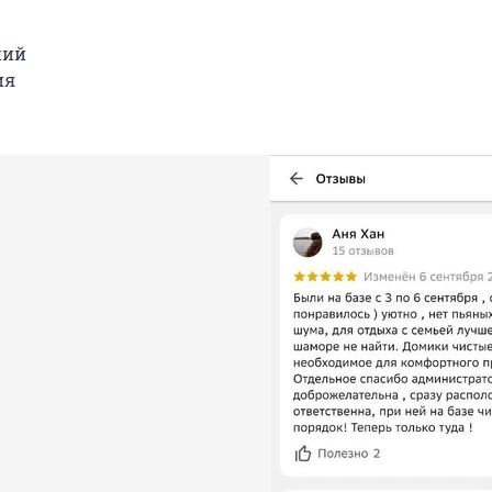
жий
ия