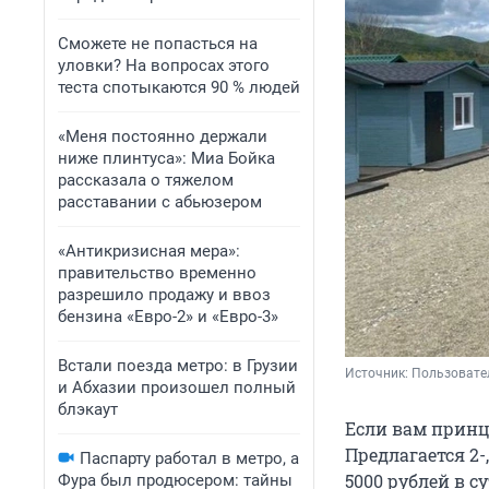
Сможете не попасться на
уловки? На вопросах этого
теста спотыкаются 90 % людей
«Меня постоянно держали
ниже плинтуса»: Миа Бойка
рассказала о тяжелом
расставании с абьюзером
«Антикризисная мера»:
правительство временно
разрешило продажу и ввоз
бензина «Евро-2» и «Евро-3»
Встали поезда метро: в Грузии
Источник: 
Пользовате
и Абхазии произошел полный
блэкаут
Если вам принц
Предлагается 2-
Паспарту работал в метро, а
5000 рублей
в су
Фура был продюсером: тайны