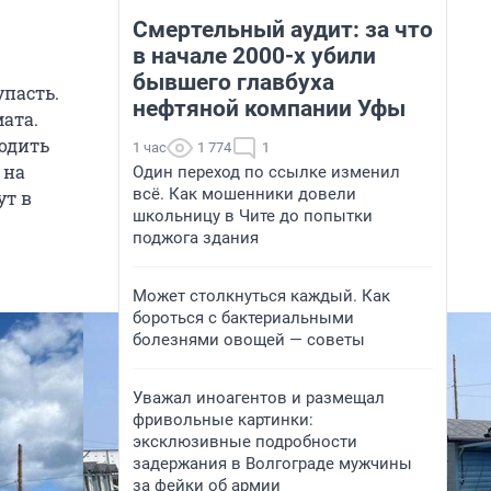
Смертельный аудит: за что
в начале 2000-х убили
бывшего главбуха
упасть.
нефтяной компании Уфы
мата.
водить
1 час
1 774
1
 на
Один переход по ссылке изменил
всё. Как мошенники довели
ут в
школьницу в Чите до попытки
поджога здания
Может столкнуться каждый. Как
бороться с бактериальными
болезнями овощей — советы
Уважал иноагентов и размещал
фривольные картинки:
эксклюзивные подробности
задержания в Волгограде мужчины
за фейки об армии