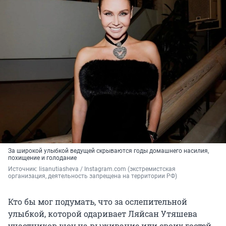
За широкой улыбкой ведущей скрываются годы домашнего насилия,
похищение и голодание
Источник: 
lisanutiasheva / Instagram.com (экстремистская 
организация, деятельность запрещена на территории РФ)
Кто бы мог подумать, что за ослепительной
улыбкой, которой одаривает Ляйсан Утяшева
участников шоу на выживание или своих гостей