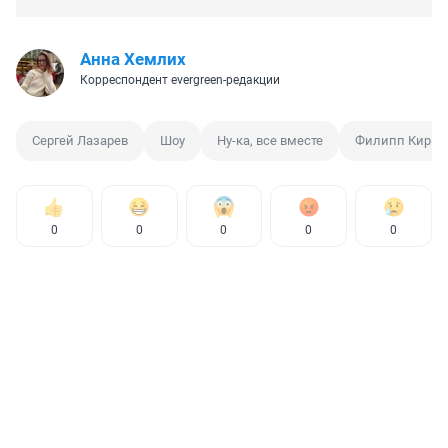
Анна Хемлих
Корреспондент evergreen-редакции
Сергей Лазарев
Шоу
Ну-ка, все вместе
Филипп Кирко
0
0
0
0
0