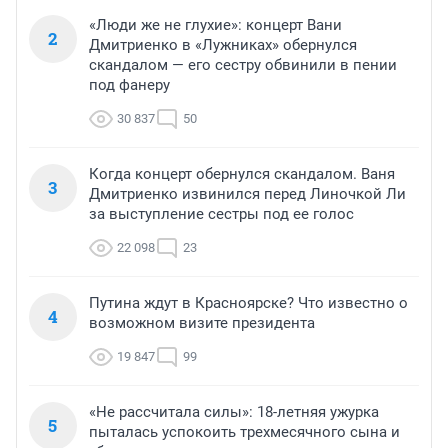
«Люди же не глухие»: концерт Вани
2
Дмитриенко в «Лужниках» обернулся
скандалом — его сестру обвинили в пении
под фанеру
30 837
50
Когда концерт обернулся скандалом. Ваня
3
Дмитриенко извинился перед Линочкой Ли
за выступление сестры под ее голос
22 098
23
Путина ждут в Красноярске? Что известно о
4
возможном визите президента
19 847
99
«Не рассчитала силы»: 18-летняя ужурка
5
пыталась успокоить трехмесячного сына и