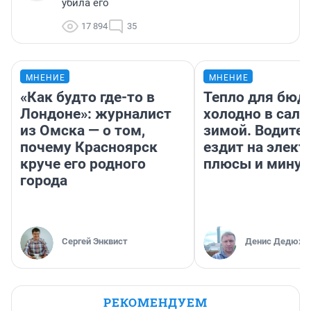
убила его
17 894
35
МНЕНИЕ
МНЕНИЕ
«Как будто где-то в
Тепло для бюд
Лондоне»: журналист
холодно в сало
из Омска — о том,
зимой. Водител
почему Красноярск
ездит на элект
круче его родного
плюсы и мину
города
Сергей Энквист
Денис Дедюхи
РЕКОМЕНДУЕМ