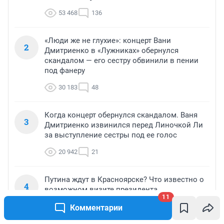
53 468
136
«Люди же не глухие»: концерт Вани
2
Дмитриенко в «Лужниках» обернулся
скандалом — его сестру обвинили в пении
под фанеру
30 183
48
Когда концерт обернулся скандалом. Ваня
3
Дмитриенко извинился перед Линочкой Ли
за выступление сестры под ее голос
20 942
21
Путина ждут в Красноярске? Что известно о
4
возможном визите президента
11
19 647
99
Комментарии