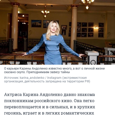
О карьере Карины Андоленко известно много, а вот о личной жизни
сказано скупо. Приподнимаем завесу тайны
Источник: 
karina_andolenko / Instagram (экстремистская 
организация, деятельность запрещена на территории РФ)
Актриса Карина Андоленко давно знакома
поклонникам российского кино. Она легко
перевоплощается и в сильных, и в хрупких
героинь, играет и в легких романтических