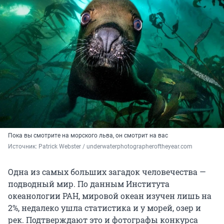
Пока вы смотрите на морского льва, он смотрит на вас
Источник: 
Patrick Webster / 
underwaterphotographeroftheyear.com
Одна из самых больших загадок человечества —
подводный мир. По данным Института
океанологии РАН, мировой океан изучен лишь на
2%, недалеко ушла статистика и у морей, озер и
рек. Подтверждают это и фотографы конкурса