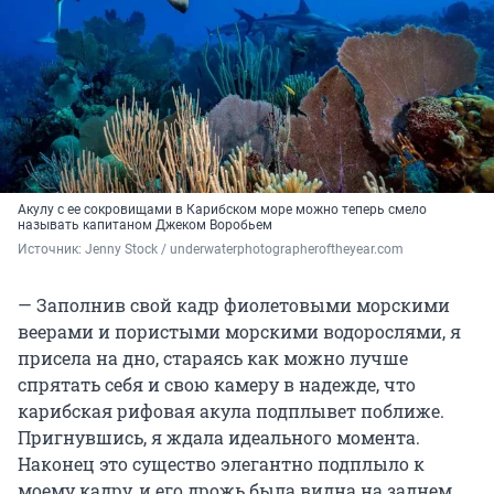
Акулу с ее сокровищами в Карибском море можно теперь смело
называть капитаном Джеком Воробьем
Источник: 
Jenny Stock / underwaterphotographeroftheyear.com
— Заполнив свой кадр фиолетовыми морскими
веерами и пористыми морскими водорослями, я
присела на дно, стараясь как можно лучше
спрятать себя и свою камеру в надежде, что
карибская рифовая акула подплывет поближе.
Пригнувшись, я ждала идеального момента.
Наконец это существо элегантно подплыло к
моему кадру, и его дрожь была видна на заднем