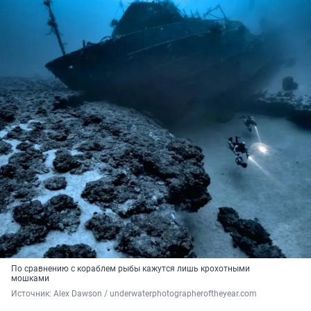
По сравнению с кораблем рыбы кажутся лишь крохотными
мошками
Источник: 
Alex Dawson / underwaterphotographeroftheyear.com