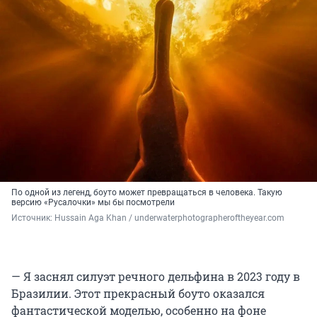
По одной из легенд, боуто может превращаться в человека. Такую
версию «Русалочки» мы бы посмотрели
Источник: 
Hussain Aga Khan / underwaterphotographeroftheyear.com
— Я заснял силуэт речного дельфина в 2023 году в
Бразилии. Этот прекрасный боуто оказался
фантастической моделью, особенно на фоне