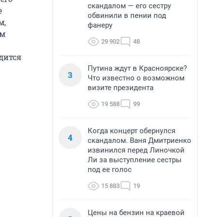
скандалом — его сестру
е
обвинили в пении под
м,
фанеру
ым
29 902
48
дится
Путина ждут в Красноярске?
3
Что известно о возможном
визите президента
19 588
99
Когда концерт обернулся
4
скандалом. Ваня Дмитриенко
извинился перед Линочкой
Ли за выступление сестры
под ее голос
15 883
19
Цены на бензин на краевой