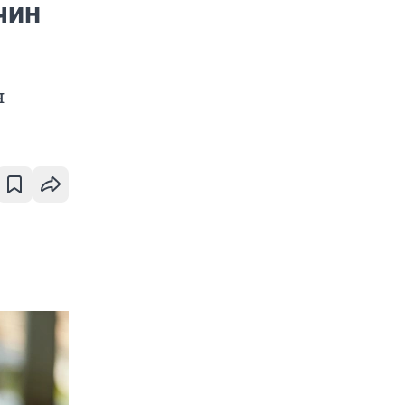
чин
я