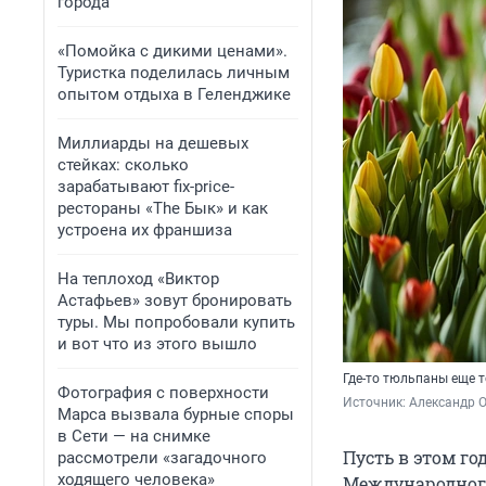
города
«Помойка с дикими ценами».
Туристка поделилась личным
опытом отдыха в Геленджике
Миллиарды на дешевых
стейках: сколько
зарабатывают fix-price-
рестораны «The Бык» и как
устроена их франшиза
На теплоход «Виктор
Астафьев» зовут бронировать
туры. Мы попробовали купить
и вот что из этого вышло
Где-то тюльпаны еще т
Фотография с поверхности
Источник: 
Александр 
Марса вызвала бурные споры
в Сети — на снимке
Пусть в этом го
рассмотрели «загадочного
ходящего человека»
Международного 