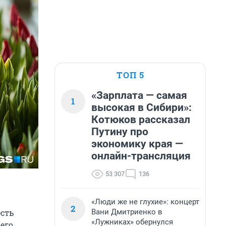
ТОП 5
«Зарплата — самая
1
высокая в Сибири»:
Котюков рассказал
Путину про
экономику края —
онлайн-трансляция
53 307
136
«Люди же не глухие»: концерт
2
Вани Дмитриенко в
есть
«Лужниках» обернулся
его