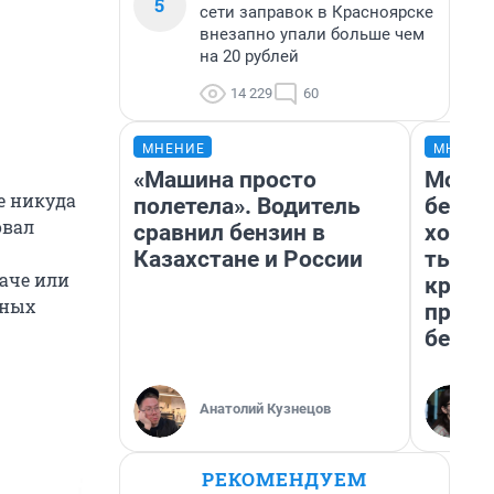
5
сети заправок в Красноярске
внезапно упали больше чем
на 20 рублей
14 229
60
МНЕНИЕ
МНЕНИ
«Машина просто
Мой б
бе никуда
полетела». Водитель
береж
овал
сравнил бензин в
хотел
Казахстане и России
тысяч
даче или
креди
тных
приех
безоп
Анатолий Кузнецов
РЕКОМЕНДУЕМ