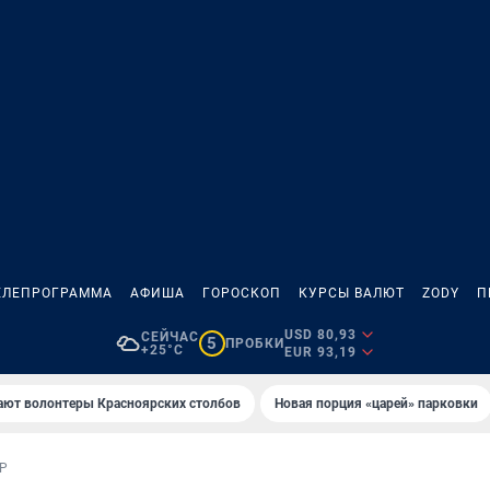
ЕЛЕПРОГРАММА
АФИША
ГОРОСКОП
КУРСЫ ВАЛЮТ
ZODY
П
USD 80,93
СЕЙЧАС
5
ПРОБКИ
+25°C
EUR 93,19
ают волонтеры Красноярских столбов
Новaя порция «цaрей» пaрковки
Р