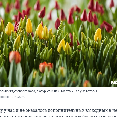
олько ждут своего часа, а открытки на 8 Марта у нас уже готовы
Ощепков / NGS.RU
ду у нас и не оказалось дополнительных выходных в ч
женского дня, это не значит, что мы будем отмечать 