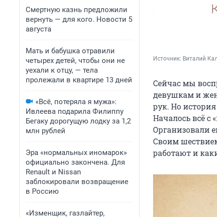
Смертную казнь предложили
вернуть — для кого. Новости 5
августа
Мать и бабушка отравили
Источник: 
Виталий Кал
четырех детей, чтобы они не
уехали к отцу, — тела
пролежали в квартире 13 дней
Сейчас мы восп
девушкам и жен
«Всё, потеряла я мужа»:
рук. Но истори
Ивлеева подарила Филиппу
Началось всё с 
Бегаку дорогущую лодку за 1,2
Организовали е
млн рублей
Своим шествием
работают и каки
Эра «нормальных иномарок»
официально закончена. Для
Renault и Nissan
заблокировали возвращение
в Россию
«Изменщик, газлайтер,