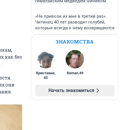
гималайским медведем Фиником
«Не привози их мне в третий раз».
Читинец 40 лет разводит голубей,
которые всегда к нему возвращаются
ЗНАКОМСТВА
чкам,
х как без
.
Кристиана
,
Roman
,
49
ости.
45
ях они
Начать знакомиться
авия.