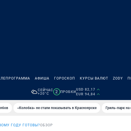
ЕЛЕПРОГРАММА
АФИША
ГОРОСКОП
КУРСЫ ВАЛЮТ
ZODY
П
USD 82,17
СЕЙЧАС
2
ПРОБКИ
+20°C
EUR 94,84
олбов
«Колобка» не стали показывать в Красноярске
Гриль-парк на
ВОМУ ГОДУ ГОТОВЫ?
ОБЗОР