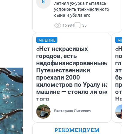
5
летняя ужурка пыталась
успокоить трехмесячного
сына и убила его
16 984
35
МНЕНИЕ
МНЕНИ
«Нет некрасивых
«Нико
городов, есть
побед
недофинансированные».
главн
Путешественники
этого
проехали 2000
бьет 
километров по Уралу на
прока
машине — стоило ли оно
отзыв
того
Нолан
Екатерина Литкевич
РЕКОМЕНДУЕМ