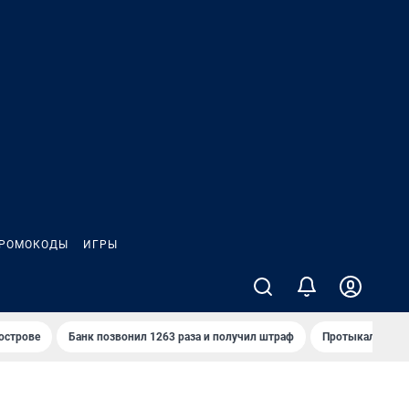
РОМОКОДЫ
ИГРЫ
 острове
Банк позвонил 1263 раза и получил штраф
Протыкал проду