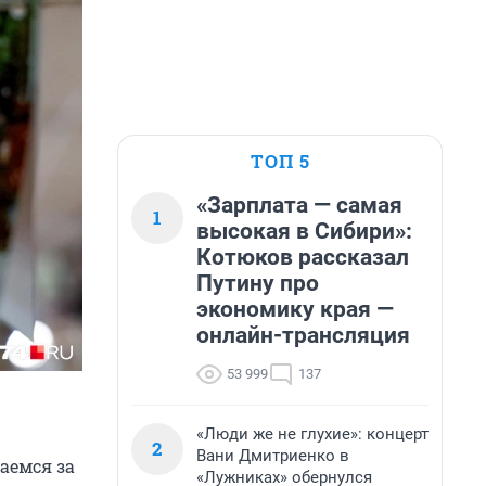
ТОП 5
«Зарплата — самая
1
высокая в Сибири»:
Котюков рассказал
Путину про
экономику края —
онлайн-трансляция
53 999
137
«Люди же не глухие»: концерт
2
Вани Дмитриенко в
аемся за
«Лужниках» обернулся