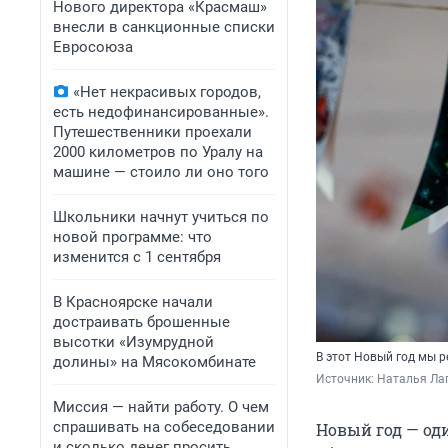
Нового директора «Красмаш»
внесли в санкционные списки
Евросоюза
«Нет некрасивых городов,
есть недофинансированные».
Путешественники проехали
2000 километров по Уралу на
машине — стоило ли оно того
Школьники начнут учиться по
новой программе: что
изменится с 1 сентября
В Красноярске начали
достраивать брошенные
высотки «Изумрудной
В этот Новый год мы 
долины» на Мясокомбинате
Источник: 
Наталья Лап
Миссия — найти работу. О чем
спрашивать на собеседовании
Новый год — од
и сколько денег просить,