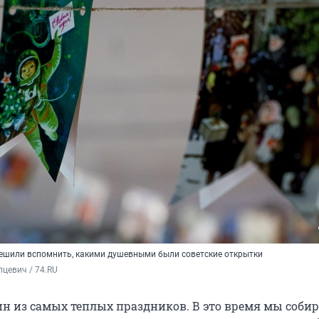
решили вспомнить, какими душевными были советские открытки
цевич / 74.RU
ин из самых теплых праздников. В это время мы собир