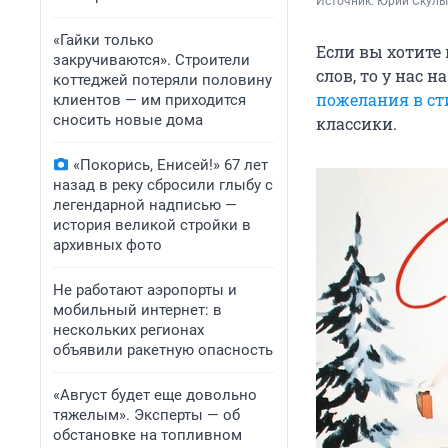
Источник: 
Юрий Скулыб
«Гайки только
Если вы хотите
закручиваются». Строители
слов, то у нас 
коттеджей потеряли половину
пожелания в ст
клиентов — им приходится
сносить новые дома
классики.
«Покорись, Енисей!» 67 лет
назад в реку сбросили глыбу с
легендарной надписью —
история великой стройки в
архивных фото
Не работают аэропорты и
мобильный интернет: в
нескольких регионах
объявили ракетную опасность
«Август будет еще довольно
тяжелым». Эксперты — об
обстановке на топливном