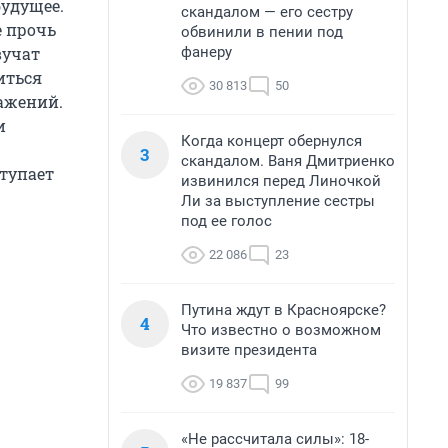
удущее.
скандалом — его сестру
е прочь
обвинили в пении под
фанеру
вучат
иться
30 813
50
ражений.
и
Когда концерт обернулся
3
скандалом. Ваня Дмитриенко
ступает
извинился перед Линочкой
Ли за выступление сестры
под ее голос
22 086
23
Путина ждут в Красноярске?
4
Что известно о возможном
визите президента
19 837
99
«Не рассчитала силы»: 18-