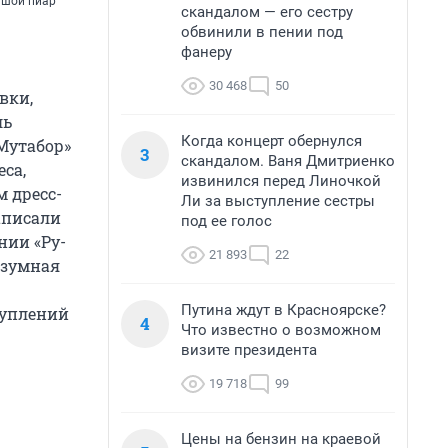
ьшой пиар
скандалом — его сестру
обвинили в пении под
фанеру
30 468
50
вки,
ль
Когда концерт обернулся
«Мутабор»
3
скандалом. Ваня Дмитриенко
са,
извинился перед Линочкой
 дресс-
Ли за выступление сестры
аписали
под ее голос
нии «Ру-
21 893
22
езумная
Путина ждут в Красноярске?
туплений
4
Что известно о возможном
визите президента
19 718
99
Цены на бензин на краевой