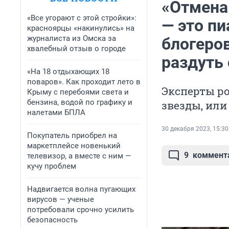
«Отмена 
«Все угорают с этой стройки»:
— это п
красноярцы «накинулись» на
журналиста из Омска за
блогеро
хвалебный отзыв о городе
раздуть
«На 18 отдыхающих 18
поваров». Как проходит лето в
Эксперты ро
Крыму с перебоями света и
бензина, водой по графику и
звезды, или
налетами БПЛА
30 декабря 2023, 15:30
Покупатель приобрел на
маркетплейсе новенький
9
коммент
телевизор, а вместе с ним —
кучу проблем
Надвигается волна пугающих
вирусов — ученые
потребовали срочно усилить
безопасность