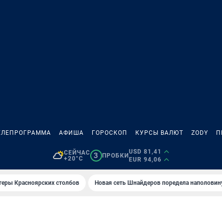
ЕЛЕПРОГРАММА
АФИША
ГОРОСКОП
КУРСЫ ВАЛЮТ
ZODY
П
USD 81,41
СЕЙЧАС
3
ПРОБКИ
+20°C
EUR 94,06
теры Красноярских столбов
Новая сеть Шнайдеров поредела наполовин