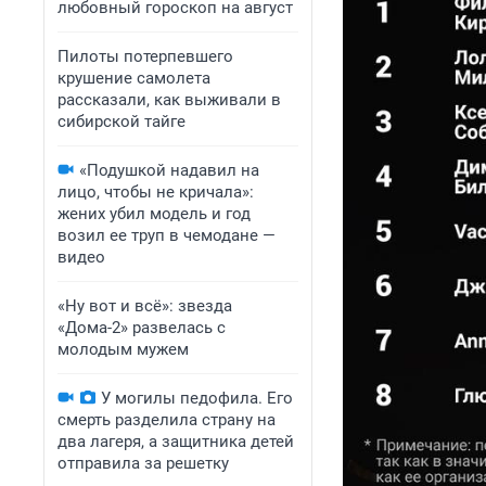
любовный гороскоп на август
Пилоты потерпевшего
крушение самолета
рассказали, как выживали в
сибирской тайге
«Подушкой надавил на
лицо, чтобы не кричала»:
жених убил модель и год
возил ее труп в чемодане —
видео
«Ну вот и всё»: звезда
«Дома-2» развелась с
молодым мужем
У могилы педофила. Его
смерть разделила страну на
два лагеря, а защитника детей
отправила за решетку