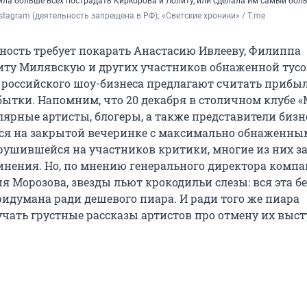
ила больше всех пострадать Киркорова и Лолиту, или сделала им самый бол
Instagram (деятельность запрещена в РФ); «Светские хроники» / T.me
ность требует покарать Анастасию Ивлееву, Филиппа
иту Милявскую и других участников обнаженной тусо
российского шоу-бизнеса предлагают считать прибы
убытки. Напомним, что 20 декабря в столичном клубе 
ярные артисты, блогеры, а также представители бизне
ся на закрытой вечеринке с максимально обнаженным
брушившейся на участников критики, многие из них з
нения. Но, по мнению генерального директора компа
я Морозова, звезды льют крокодильи слезы: вся эта б
ридумана ради дешевого пиара. И ради того же пиара
чать грустные рассказы артистов про отмену их выс