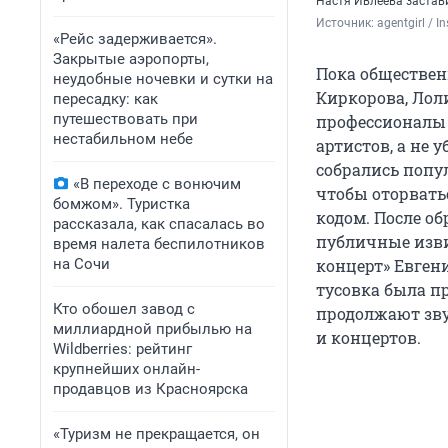
Настя Ивлеева застав
Источник: 
agentgirl / 
«Рейс задерживается».
Закрытые аэропорты,
Пока обществен
неудобные ночевки и сутки на
Киркорова, Лол
пересадку: как
путешествовать при
профессионалы 
нестабильном небе
артистов, а не 
собрались попул
«В переходе с вонючим
чтобы оторвать
бомжом». Туристка
кодом. После о
рассказала, как спасалась во
публичные изви
время налета беспилотников
на Сочи
концерт» Евгени
тусовка была п
Кто обошел завод с
продолжают зву
миллиардной прибылью на
и концертов.
Wildberries: рейтинг
крупнейших онлайн-
продавцов из Красноярска
«Туризм не прекращается, он