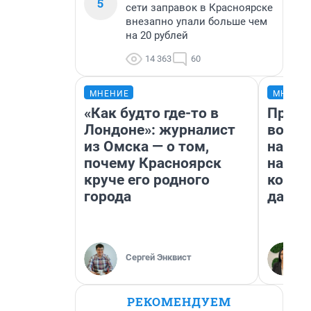
5
сети заправок в Красноярске
внезапно упали больше чем
на 20 рублей
14 363
60
МНЕНИЕ
МНЕНИ
«Как будто где-то в
Прода
Лондоне»: журналист
возьм
из Омска — о том,
нам г
почему Красноярск
налог
круче его родного
косне
города
даже 
Сергей Энквист
РЕКОМЕНДУЕМ