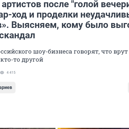
артистов после "голой вечер
иар-ход и проделки неудачлив
в». Выясняем, кому было выг
 скандал
ссийского шоу-бизнеса говорят, что врут
 кто-то другой
4 415
ариев