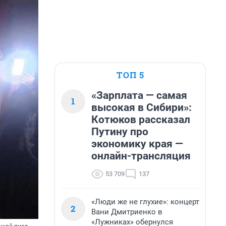
ТОП 5
«Зарплата — самая
1
высокая в Сибири»:
Котюков рассказал
Путину про
экономику края —
онлайн-трансляция
53 709
137
«Люди же не глухие»: концерт
2
Вани Дмитриенко в
«Лужниках» обернулся