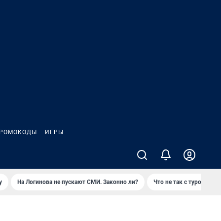
РОМОКОДЫ
ИГРЫ
у
На Логинова не пускают СМИ. Законно ли?
Что не так с туром на 