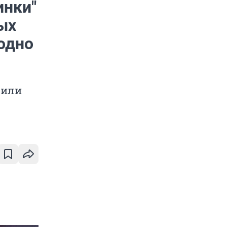
инки"
ых
одно
 или