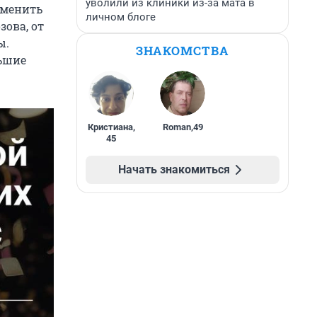
уволили из клиники из-за мата в
тменить
личном блоге
ова, от
ы.
ЗНАКОМСТВА
льшие
Кристиана
,
Roman
,
49
45
Начать знакомиться