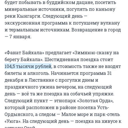
будет побывать в буддийском дацане, посетить
минеральные источники, погулять по каньону
реки Кынгарги. Следующий день —
экскурсионная программа к потухшему вулкану
и термальным источникам. Возвращение в город
— 7 января.
«Фанат Байкала» предлагает «Зимнюю сказку на
берегу Байкала». Шестидневная поездка стоит
104,5 тысячи рублей
, в стоимость также не входят
билеты и алкоголь. Начинается программа 31
декабря в Листвянке с прогулки днем и
праздничного ужина вечером, на следующий
день — всё та же поездка на собачьей упряжке.
Следующий пункт — этнопарк «Золотая Орда»,
который расположен в районе поселка Усть-
Ордынского, а следом — Малое море и парк-отель
«Уюга». На следующий день — поездка на хивусе к
острову Огой.