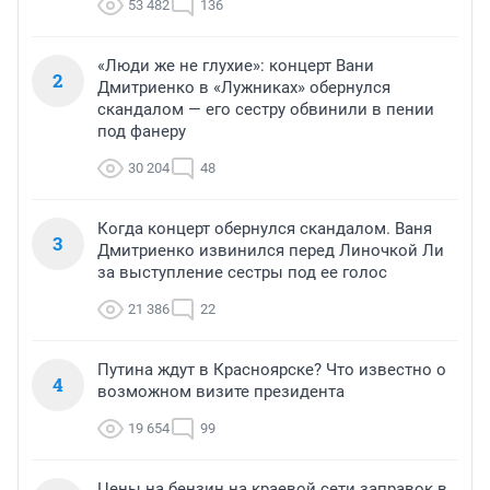
53 482
136
«Люди же не глухие»: концерт Вани
2
Дмитриенко в «Лужниках» обернулся
скандалом — его сестру обвинили в пении
под фанеру
30 204
48
Когда концерт обернулся скандалом. Ваня
3
Дмитриенко извинился перед Линочкой Ли
за выступление сестры под ее голос
21 386
22
Путина ждут в Красноярске? Что известно о
4
возможном визите президента
19 654
99
Цены на бензин на краевой сети заправок в