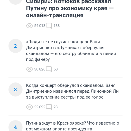
Сибири»: Котюков рассказал
Путину про экономику края —
онлайн-трансляция
54 013
138
«Люди же не глухие»: концерт Вани
2
Дмитриенко в «Лужниках» обернулся
скандалом — его сестру обвинили в пении
под фанеру
30 826
50
Когда концерт обернулся скандалом. Ваня
3
Дмитриенко извинился перед Линочкой Ли
за выступление сестры под ее голос
22 092
23
Путина ждут в Красноярске? Что известно о
4
возможном визите президента