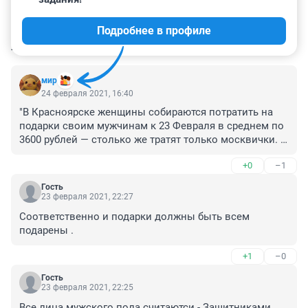
Подробнее в профиле
КОММЕНТАРИИ
21
мир
24 февраля 2021, 16:40
"В Красноярске женщины собираются потратить на 
подарки своим мужчинам к 23 Февраля в среднем по 
3600 рублей — столько же тратят только москвички. 
Такие данные предоставили аналитики сервиса 
+0
–1
SuperJob." А откуда деньги у этих красноярок и 
москвичек на подарки за 3600 р, если они работу 
Гость
только ищут? Это сайт поиска работы так то.
23 февраля 2021, 22:27
Соответственно и подарки должны быть всем 
подарены .
+1
–0
Гость
23 февраля 2021, 22:25
Все лица мужского пола считаютси - Защитниками 