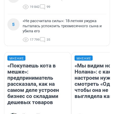
19 842
99
«Не рассчитала силы»: 18-летняя ужурка
5
пыталась успокоить трехмесячного сына и
убила его
17 799
35
МНЕНИЕ
МНЕНИЕ
«Покупаешь кота в
«Мы видим нов
мешке»:
Нолана»: с как
предприниматель
настроем нужн
рассказала, как на
смотреть «Оди
самом деле устроен
чтобы она не
бизнес со складами
выглядела как
дешевых товаров