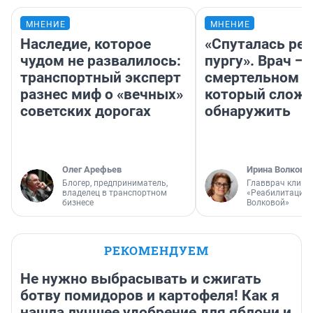
МНЕНИЕ
МНЕНИЕ
Наследие, которое
«Спуталась реч
чудом не развалилось:
пургу». Врач — 
транспортный эксперт
смертельном д
разнес миф о «вечных»
который слож
советских дорогах
обнаружить
Олег Арефьев
Ирина Волкова
Блогер, предприниматель,
Главврач клини
владелец в транспортном
«Реабилитация 
бизнесе
Волковой»
РЕКОМЕНДУЕМ
Не нужно выбрасывать и сжигать
ботву помидоров и картофеля! Как я
нашла лучшее удобрение для яблони и