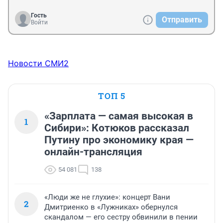
Гость
Отправить
Войти
Новости СМИ2
ТОП 5
«Зарплата — самая высокая в
1
Сибири»: Котюков рассказал
Путину про экономику края —
онлайн-трансляция
54 081
138
«Люди же не глухие»: концерт Вани
2
Дмитриенко в «Лужниках» обернулся
скандалом — его сестру обвинили в пении