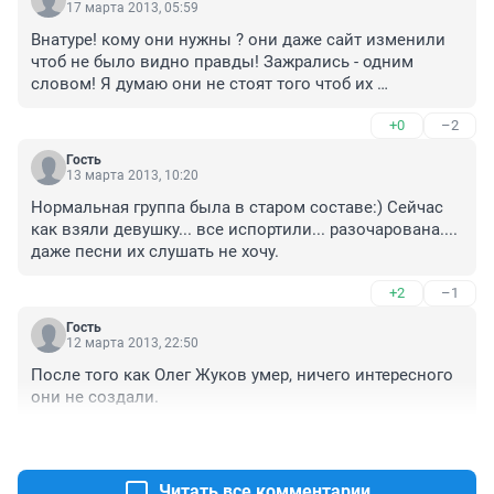
17 марта 2013, 05:59
Внатуре! кому они нужны ? они даже сайт изменили 
чтоб не было видно правды! Зажрались - одним 
словом! Я думаю они не стоят того чтоб их 
обсуждали! А Коли просто надо смериться и все!
+0
–2
Гость
13 марта 2013, 10:20
Нормальная группа была в старом составе:) Сейчас 
как взяли девушку... все испортили... разочарована.... 
даже песни их слушать не хочу.
+2
–1
Гость
12 марта 2013, 22:50
После того как Олег Жуков умер, ничего интересного 
они не создали.
+1
–3
Читать все комментарии