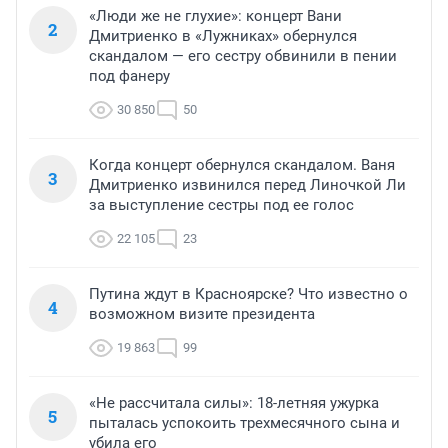
«Люди же не глухие»: концерт Вани
2
Дмитриенко в «Лужниках» обернулся
скандалом — его сестру обвинили в пении
под фанеру
30 850
50
Когда концерт обернулся скандалом. Ваня
3
Дмитриенко извинился перед Линочкой Ли
за выступление сестры под ее голос
22 105
23
Путина ждут в Красноярске? Что известно о
4
возможном визите президента
19 863
99
«Не рассчитала силы»: 18-летняя ужурка
5
пыталась успокоить трехмесячного сына и
убила его