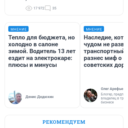
17 972
35
МНЕНИЕ
МНЕНИЕ
Тепло для бюджета, но
Наследие, кото
холодно в салоне
чудом не разва
зимой. Водитель 13 лет
транспортный 
ездит на электрокаре:
разнес миф о 
плюсы и минусы
советских доро
Олег Арефьев
Блогер, предпри
Денис Дедюхин
владелец в тра
бизнесе
РЕКОМЕНДУЕМ