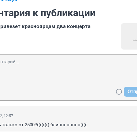
БЛИКАЦИИ
нтария к публикации
привезет красноярцам два концерта
Отп
2, 12:57
только от 2500!!(((((((( блинннннннн((((