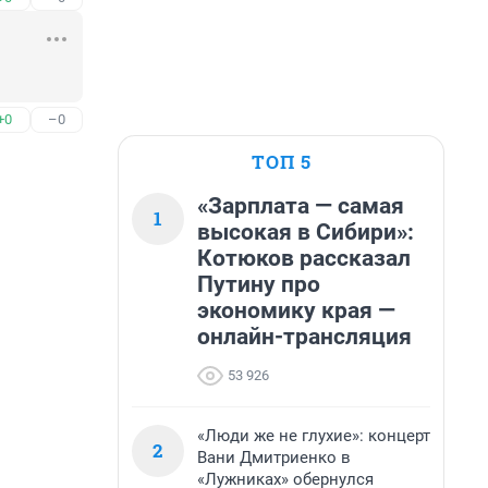
+0
–0
ТОП 5
«Зарплата — самая
1
высокая в Сибири»:
Котюков рассказал
Путину про
экономику края —
онлайн-трансляция
53 926
«Люди же не глухие»: концерт
2
Вани Дмитриенко в
«Лужниках» обернулся