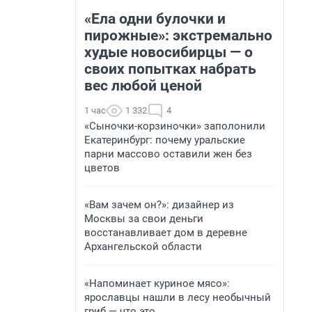
«Ела одни булочки и
пирожные»: экстремально
худые новосибирцы — о
своих попытках набрать
вес любой ценой
1 час
1 332
4
«Сыночки-корзиночки» заполонили
Екатеринбург: почему уральские
парни массово оставили жен без
цветов
«Вам зачем он?»: дизайнер из
Москвы за свои деньги
восстанавливает дом в деревне
Архангельской области
«Напоминает куриное мясо»:
ярославцы нашли в лесу необычный
гриб — что это