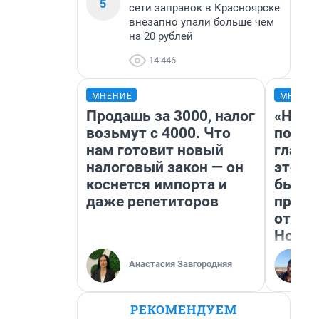
5
сети заправок в Красноярске
внезапно упали больше чем
на 20 рублей
14 446
МНЕНИЕ
МНЕНИ
Продашь за 3000, налог
«Нико
возьмут с 4000. Что
побед
нам готовит новый
главн
налоговый закон — он
этого
коснется импорта и
бьет 
даже репетиторов
прока
отзыв
Нолан
Анастасия Завгородняя
РЕКОМЕНДУЕМ