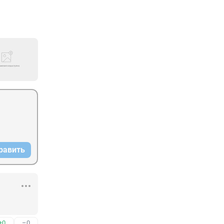
равить
+0
–0