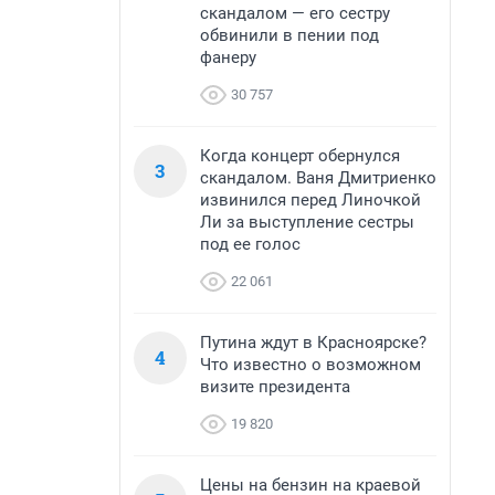
скандалом — его сестру
обвинили в пении под
фанеру
30 757
Когда концерт обернулся
3
скандалом. Ваня Дмитриенко
извинился перед Линочкой
Ли за выступление сестры
под ее голос
22 061
Путина ждут в Красноярске?
4
Что известно о возможном
визите президента
19 820
Цены на бензин на краевой