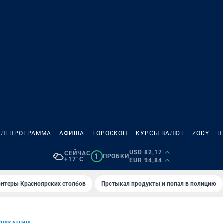
ЕЛЕПРОГРАММА
АФИША
ГОРОСКОП
КУРСЫ ВАЛЮТ
ZODY
П
USD 82,17
СЕЙЧАС
1
ПРОБКИ
+17°C
EUR 94,84
онтеры Красноярских столбов
Протыкал продукты и попал в полицию