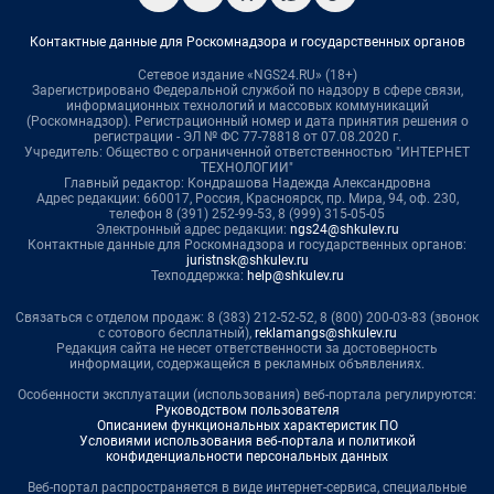
Контактные данные для Роскомнадзора и государственных органов
Сетевое издание «NGS24.RU» (18+)
Зарегистрировано Федеральной службой по надзору в сфере связи,
информационных технологий и массовых коммуникаций
(Роскомнадзор). Регистрационный номер и дата принятия решения о
регистрации - ЭЛ № ФС 77-78818 от 07.08.2020 г.
Учредитель: Общество с ограниченной ответственностью "ИНТЕРНЕТ
ТЕХНОЛОГИИ"
Главный редактор: Кондрашова Надежда Александровна
Адрес редакции: 660017, Россия, Красноярск, пр. Мира, 94, оф. 230,
телефон 8 (391) 252-99-53, 8 (999) 315-05-05
Электронный адрес редакции:
ngs24@shkulev.ru
Контактные данные для Роскомнадзора и государственных органов:
juristnsk@shkulev.ru
Техподдержка:
help@shkulev.ru
Связаться с отделом продаж: 8 (383) 212-52-52, 8 (800) 200-03-83 (звонок
с сотового бесплатный),
reklamangs@shkulev.ru
Редакция сайта не несет ответственности за достоверность
информации, содержащейся в рекламных объявлениях.
Особенности эксплуатации (использования) веб-портала регулируются:
Руководством пользователя
Описанием функциональных характеристик ПО
Условиями использования веб-портала и политикой
конфиденциальности персональных данных
Веб-портал распространяется в виде интернет-сервиса, специальные