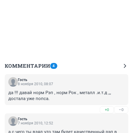
КОММЕНТАРИИ
4
Гость
8 ноября 2010, 08:07
да !!! давай норм Рэп , норм Рок , металл .и.т.д ,,, 
достала уже попса.
+0
–0
Гость
7 ноября 2010, 12:52
а с чего ты взял что там будет качественный рэп в 