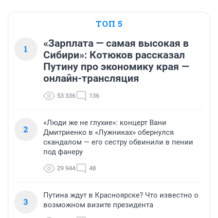
ТОП 5
«Зарплата — самая высокая в
1
Сибири»: Котюков рассказал
Путину про экономику края —
онлайн-трансляция
53 336
136
«Люди же не глухие»: концерт Вани
2
Дмитриенко в «Лужниках» обернулся
скандалом — его сестру обвинили в пении
под фанеру
29 944
48
Путина ждут в Красноярске? Что известно о
3
возможном визите президента