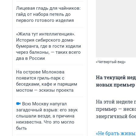
Лицевая гладь для чайников:
гайд от набора петель до
первого готового изделия
«Жила тут интеллигенция».
История сибирского дома-
бумеранга, где в гости ходили
через балконы, — таких всего
два в России
«Четвертый вид»
На острове Молокова
На текущей нед
появится гриль-парк с
беседками, кафе и парящим
новых премьер
мостом — эскизы проекта
На этой неделе
Всю Москву напугал
премьер — неск
загадочный взрыв: его звук
энергичный бое
слышали везде, а причина
неизвестна. Что это могло
быть
«Не брать живы