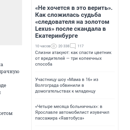
«Не хочется в это верить».
Как сложилась судьба
«следователя на золотом
Lexus» после скандала в
Екатеринбурге
10 часов
20 338
117
Слизни атакуют: как спасти цветник
от вредителей — три копеечных
на
способа
 мрачную
Участницу шоу «Мама в 16» из
оде
Волгограда обвинили в
домогательствах к младенцу
й
«Четыре месяца больничных»: в
Ярославле автомобилист изувечил
жетом
пассажира «Яавтобуса»