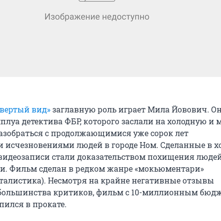
твертый вид»
заглавную роль играет Мила Йовович. О
мплуа детектива ФБР, которого заслали на холодную и
азобраться с продолжающимися уже сорок лет
исчезновениями людей в городе Ном. Сделанные в х
видеозаписи стали доказательством похищения люде
. Фильм сделан в редком жанре «мокьюментари»
талистика). Несмотря на крайне негативные отзывы
большинства критиков, фильм с 10-миллионным бюд
ился в прокате.