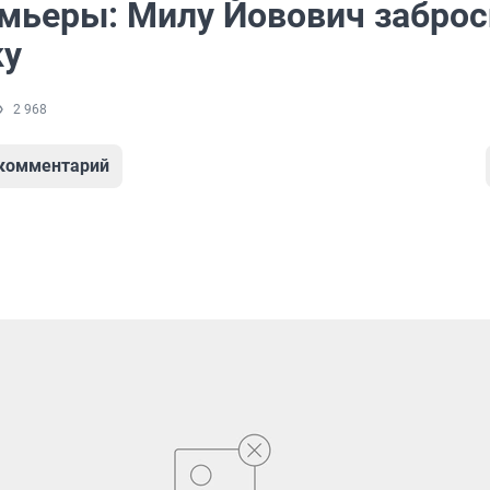
мьеры: Милу Йовович заброс
ку
2 968
 комментарий