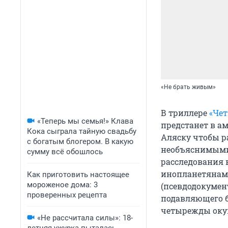
«Не брать живым»
В триллере
«Че
«Теперь мы семья!» Клава
предстанет в а
Кока сыграла тайную свадьбу
Аляску чтобы р
с богатым блогером. В какую
необъяснимыми 
сумму всё обошлось
расследования 
инопланетянами
Как приготовить настоящее
мороженое дома: 3
(псевдодокумен
проверенных рецепта
подавляющего 
четырежды окуп
«Не рассчитала силы»: 18-