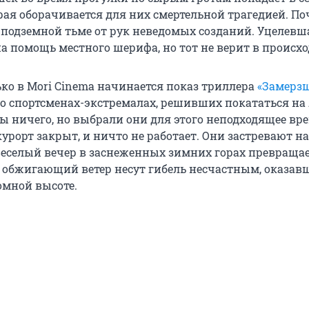
рая оборачивается для них смертельной трагедией. По
 подземной тьме от рук неведомых созданий. Уцелевш
а помощь местного шерифа, но тот не верит в происх
ько в Mori Cinema начинается показ триллера
«Замерз
о спортсменах-экстремалах, решивших покататься на
бы ничего, но выбрали они для этого неподходящее вр
рорт закрыт, и ничто не работает. Они застревают на
веселый вечер в заснеженных зимних горах превращает
 обжигающий ветер несут гибель несчастным, оказав
омной высоте.