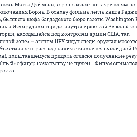
отеже Мэтта Дэймона, хорошо известных зрителям по
ключениях Борна. В основу фильма легла книга Радж
, бывшего шефа багдадского бюро газеты Washington 
нь в Изумрудном городе: внутри иракской Зеленой зо
тории, находящейся под контролем армии США, так
леной зоне» — агенты ЦРУ ищут следы оружия массов
бъективность расследования становится очевидной 
н), попытавшемуся придать огласке полученные резу
обный» офицер начальству не нужен… Фильм снимался
рокко.