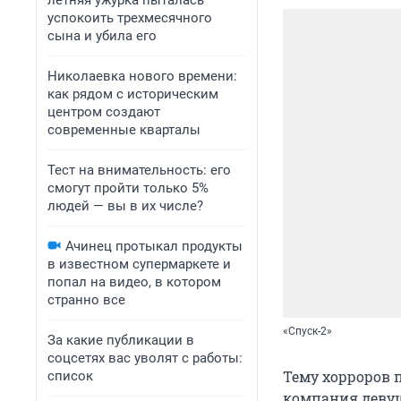
летняя ужурка пыталась
успокоить трехмесячного
сына и убила его
Николаевка нового времени:
как рядом с историческим
центром создают
современные кварталы
Тест на внимательность: его
смогут пройти только 5%
людей — вы в их числе?
Ачинец протыкал продукты
в известном супермаркете и
попал на видео, в котором
странно все
«Спуск-2»
За какие публикации в
соцсетях вас уволят с работы:
Тему хорроров 
список
компания девуш