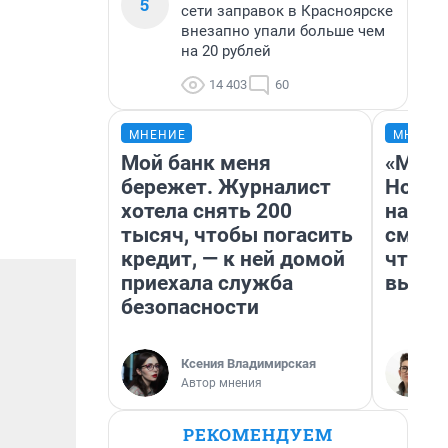
5
сети заправок в Красноярске
внезапно упали больше чем
на 20 рублей
14 403
60
МНЕНИЕ
МНЕНИ
Мой банк меня
«Мы в
бережет. Журналист
Нолан
хотела снять 200
настр
тысяч, чтобы погасить
смотр
кредит, — к ней домой
чтобы
приехала служба
выгля
безопасности
Ксения Владимирская
Автор мнения
РЕКОМЕНДУЕМ