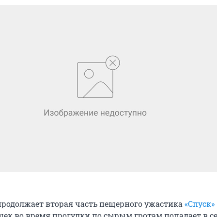
продолжает вторая часть пещерного ужастика
«Спуск»
ек во время прогулки по сырым гротам попадает в с