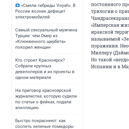
постоянного пр
«Смели гибриды Voyah». В
трилогии о при
России возник дефицит
электромобилей
Чандрасекарана
«Имперская жиз
Самый сексуальный мужчина
иракской терри
Турции: чем Омер из
называемой «Зе
«Клюквенного щербета»
поражения. Нео
покорил женщин
Миллеру (Дэймо
Но такой «неуд
Кто строит Красноярск?
Собрали крупных
Испании и в Ма
девелоперов и их проекты в
одном материале
На приговор красноярской
журналистке, которую судили
по статье о фейках, подали
апелляцию
Быстро покраснеют: как
соспеть зеленые помидоры