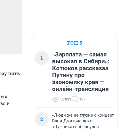
ТОП 5
«Зарплата — самая
1
высокая в Сибири»:
Котюков рассказал
азу пять
Путину про
экономику края —
онлайн-трансляция
ных
53 833
137
ьо и
«Люди же не глухие»: концерт
2
Вани Дмитриенко в
о
«Лужниках» обернулся