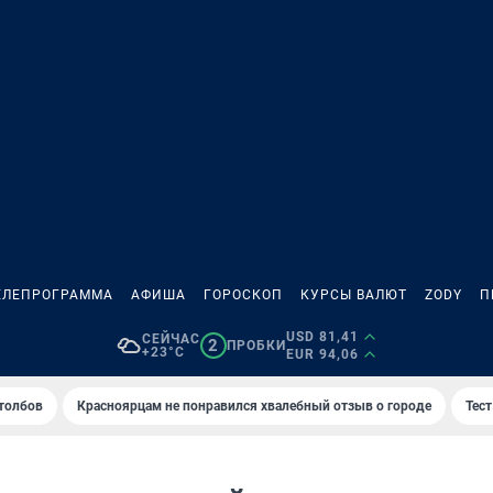
ЕЛЕПРОГРАММА
АФИША
ГОРОСКОП
КУРСЫ ВАЛЮТ
ZODY
П
USD 81,41
СЕЙЧАС
2
ПРОБКИ
+23°C
EUR 94,06
толбов
Красноярцам не понравился хвалебный отзыв о городе
Тес