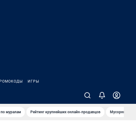
РОМОКОДЫ
ИГРЫ
т по мурaлaм
Рейтинг крупнейших онлайн-продавцов
Мусорный тех