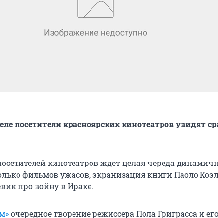
еле посетители красноярских кинотеатров увидят ср
 посетителей кинотеатров ждет целая череда динамич
олько фильмов ужасов, экранизация книги Паоло Коэл
вик про войну в Ираке.
м»
очередное творение режиссера Пола Григрасса и ег