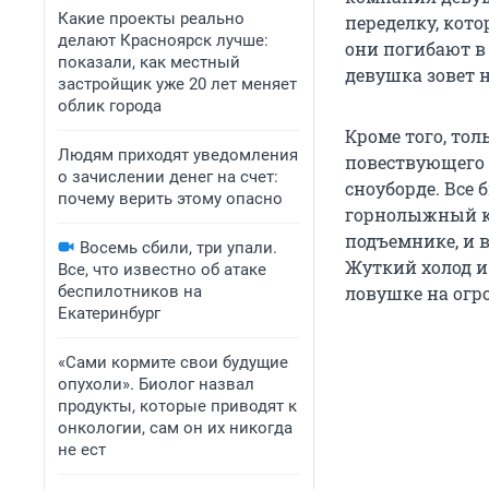
Какие проекты реально
переделку, кото
делают Красноярск лучше:
они погибают в
показали, как местный
девушка зовет н
застройщик уже 20 лет меняет
облик города
Кроме того, тол
Людям приходят уведомления
повествующего 
о зачислении денег на счет:
сноуборде. Все 
почему верить этому опасно
горнолыжный ку
подъемнике, и 
Восемь сбили, три упали.
Жуткий холод и
Все, что известно об атаке
беспилотников на
ловушке на огр
Екатеринбург
«Сами кормите свои будущие
опухоли». Биолог назвал
продукты, которые приводят к
онкологии, сам он их никогда
не ест