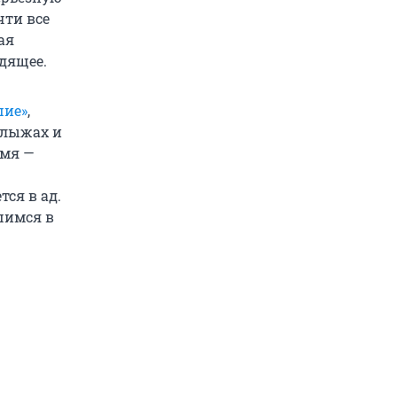
чти все
ая
одящее.
шие»
,
 лыжах и
емя —
ся в ад.
шимся в