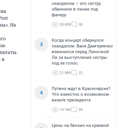
скандалом — его сестру
обвинили в пении под
ива
фанеру
Post
ны». На
30 609
50
ого
Когда концерт обернулся
3
Рою
скандалом. Ваня Дмитриенко
извинился перед Линочкой
льтаты.
Ли за выступление сестры
 в
под ее голос
21 989
22
Путина ждут в Красноярске?
4
Что известно о возможном
визите президента
19 768
99
Цены на бензин на краевой