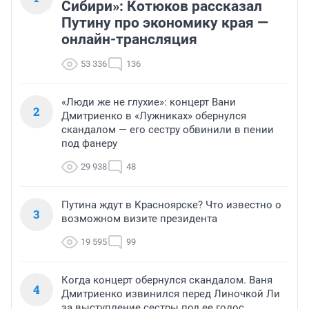
Сибири»: Котюков рассказал
Путину про экономику края —
онлайн-трансляция
53 336
136
«Люди же не глухие»: концерт Вани
2
Дмитриенко в «Лужниках» обернулся
скандалом — его сестру обвинили в пении
под фанеру
29 938
48
Путина ждут в Красноярске? Что известно о
3
возможном визите президента
19 595
99
Когда концерт обернулся скандалом. Ваня
4
Дмитриенко извинился перед Линочкой Ли
за выступление сестры под ее голос