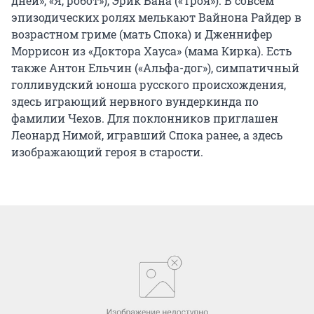
дней», «Я, робот»), Эрик Бана («Троя»). В совсем
эпизодических ролях мелькают Вайнона Райдер в
возрастном гриме (мать Спока) и Дженнифер
Моррисон из «Доктора Хауса» (мама Кирка). Есть
также Антон Ельчин («Альфа-дог»), симпатичный
голливудский юноша русского происхождения,
здесь играющий нервного вундеркинда по
фамилии Чехов. Для поклонников приглашен
Леонард Нимой, игравший Спока ранее, а здесь
изображающий героя в старости.