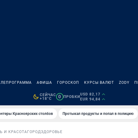
ЕЛЕПРОГРАММА
АФИША
ГОРОСКОП
КУРСЫ ВАЛЮТ
ZODY
П
USD 82,17
СЕЙЧАС
0
ПРОБКИ
+18°C
EUR 94,84
онтеры Красноярских столбов
Протыкал продукты и попал в полицию
Ь И КРАСОТА
ГОРОД
ЗДОРОВЬЕ