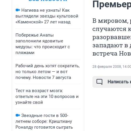
Премьер
Нагиева не узнать! Как
выглядели звезды культовой
В мировом, 
«Каменской» 27 лет назад
случаются 
Побережье Анапы
разорвавше
заполонили ядовитые
западают в 
медузы: что происходит с
встреча Ново
пляжами
Рабочий день хотят сократить,
28 февраля 2008, 14:0
но только летом — и вот
почему. Новости 7 августа
Написать
Тест на возраст мозга:
ответьте на эти 10 вопросов и
узнайте свой
Звездные гости в 500-
летнем соборе: Криштиану
Роналду готовится сыграть