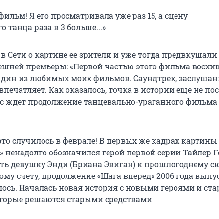
льм! Я его просматривала уже раз 15, а сцену
 танца раза в 3 больше...»
в Сети о картине ее зрители и уже тогда предвкушали
шней премьеры: «Первой частью этого фильма восхи
 Один из любимых моих фильмов. Саундтрек, заслуша
 впечатляет. Как оказалось, точка в истории еще не по
ас ждет продолжение танцевально-ураганного фильма 
 это случилось в феврале! В первых же кадрах картины
» ненадолго обозначился герой первой серии Тайлер Г
ь девушку Энди (Бриана Эвиган) к прошлогоднему сю
ому счету, продолжение «Шага вперед» 2006 года выпу
лось. Началась новая история с новыми героями и ст
торые решаются старыми средствами.