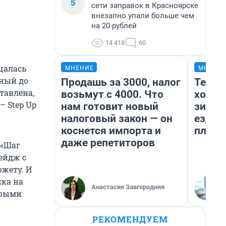
5
сети заправок в Красноярске
внезапно упали больше чем
на 20 рублей
14 418
60
щалась
МНЕНИЕ
МНЕНИ
нный до
Продашь за 3000, налог
Тепло
ставлена,
возьмут с 4000. Что
холод
– Step Up
нам готовит новый
зимой
налоговый закон — он
ездит
коснется импорта и
плюсы
даже репетиторов
 «Шаг
ейдж с
жету. И
ска на
Анастасия Завгородняя
арыми
РЕКОМЕНДУЕМ