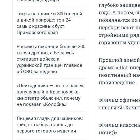
глубоко западаю
года. А потом, 
Тигры на пляже и 300 оленей
появляются их 
в дикой природе: топ-24
самых красивых бухт
перекрывают по
Приморского края
стройными ряд
горизонты удов
Россию атаковали больше 200
тысяч дронов, а Беларусь
стягивает войска к
Прошлой зимой,
украинской границе: главное
драма «Шаг впе
об СВО за неделю
позитивный нас
произведение.
«Психоделика — это не наше»:
популярный в Красноярске
кинотеатр объяснил, почему
«Фильм офигенн
не показал «Колобка»
энергией! Хочетс
Лицевая гладь для чайников:
«Фильм классный
гайд от набора петель до
первого готового изделия
ночи))».