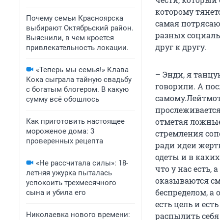
которому тянет
Почему семьи Красноярска
самая потрясаю
выбирают Октябрьский район.
разных социаль
Выяснили, в чем кроется
друг к другу.
привлекательность локации.
«Теперь мы семья!» Клава
– Энди, я танцу
Кока сыграла тайную свадьбу
говорили. А пос
с богатым блогером. В какую
самому.
Лейтмот
сумму всё обошлось
прослеживается 
отметая ложные
Как приготовить настоящее
мороженое дома: 3
стремления соп
проверенных рецепта
ради идеи жерт
одеты и в каких
«Не рассчитала силы»: 18-
что у нас есть,
летняя ужурка пыталась
оказываются см
успокоить трехмесячного
беспределом, а 
сына и убила его
есть цель и ест
Николаевка нового времени:
распылить себя