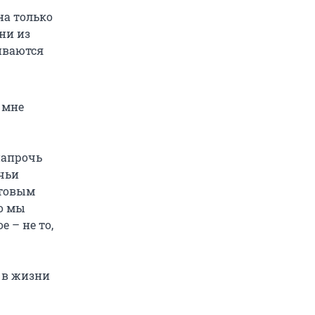
на только
ни из
иваются
к мне
напрочь
 чьи
отовым
о мы
 – не то,
о в жизни