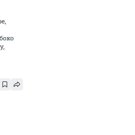
е,
боко
у,