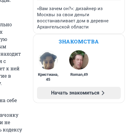
«Вам зачем он?»: дизайнер из
Москвы за свои деньги
восстанавливает дом в деревне
ально
Архангельской области
х
кую
ЗНАКОМСТВА
мым
 находит
я с
ет к ней
Кристиана
,
Roman
,
49
тие в
45
.
Начать знакомиться
на себе
евчонку
и не
ь кодексу