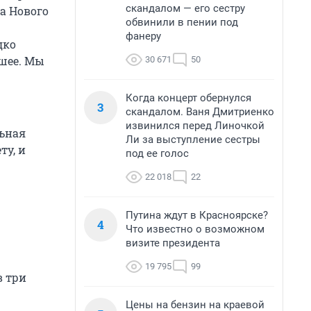
скандалом — его сестру
ча Нового
обвинили в пении под
фанеру
дко
чшее. Мы
30 671
50
Когда концерт обернулся
3
скандалом. Ваня Дмитриенко
извинился перед Линочкой
льная
Ли за выступление сестры
ту, и
под ее голос
22 018
22
Путина ждут в Красноярске?
4
Что известно о возможном
визите президента
19 795
99
в три
Цены на бензин на краевой