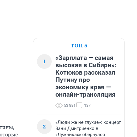
ТОП 5
«Зарплата — самая
1
высокая в Сибири»:
Котюков рассказал
Путину про
экономику края —
онлайн-трансляция
53 881
137
«Люди же не глухие»: концерт
2
ртины,
Вани Дмитриенко в
которые
«Лужниках» обернулся