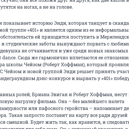
тятся на ногах, а не на голове.
я показывает историю Энди, которая танцует в сканд
ной труппе «401» и является одним из ее неформальны
у обстоятельств ей приходится поступить в Мерилендс
, и студенческие заботы вынуждают порвать с люби
 девушка не отчаивается и уже среди новых знакомых
et dance. Сюда же гармонично вплетаются ее отношени
ра школы Чейзом (Роберт Хоффман), который проявля
 С Чейзом и новой группой Энди решает принять учас
ндеграундном дэнс-конкурсе и вырвать у «401» победу
авных ролей, Бриана Эвиган и Роберт Хоффман, несут 
овую нагрузку фильма. Она – без малейшего налета
ламурности или пафосного геройства – напоминает д
ора. Такая запросто поставит на карту все ради друзей 
ся смешной. Будет жить так, как нравится, и следоват
определит для себя сама. Он – успешный красавчик, к