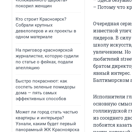
«Клюквенного щербета»
покорил женщин
– Потому что кру
Кто строит Красноярск?
Очередная сери
Собрали крупных
известной улич
девелоперов и их проекты в
одном материале
лидеров. В сил
школу искусств
На приговор красноярской
увлечением. Но
журналистке, которую судили
любителей stre
по статье о фейках, подали
братом директо
апелляцию
явный интерес.
Балтиморском а
Быстро покраснеют: как
соспеть зеленые помидоры
дома — пять самых
Исполнители гл
эффективных способов
основную смысл
голливудской г
Может ли город стать частью
из соседнего дв
квартиры и интерьера?
Узнали, каким будет первый
побоится казать
панорамный ЖК Красноярска
чести, который 