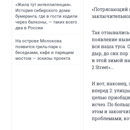
«Жила тут интеллигенция».
«Потрясающий фи
История сибирского дома-
заключительного
бумеранга, где в гости ходили
через балконы, — таких всего
два в России
Так отзывались 
появление ныне
На острове Молокова
вся наша туса.
появится гриль-парк с
беседками, кафе и парящим
дыр, до сих пор
мостом — эскизы проекта
и этой зимой н
2 Street»...
И вот, наконец,
вперед 2: улицы
целью приобщит
исчез. По больш
этом и закончи
проблемами, ко