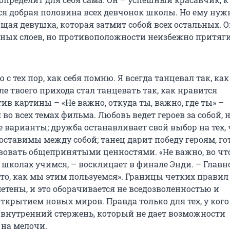
ся добрая половина всех девчонок школы. Но ему нуж
щая девушка, которая затмит собой всех остальных. О
ных слоев, но противоположности неизбежно притяг
ю с тех пор, как себя помню. Я всегда танцевал так, ка
ле твоего прихода стал танцевать так, как нравится
ив картины – «Не важно, откуда ты, важно, где ты» –
во всех темах фильма. Любовь ведет героев за собой, 
 варианты; дружба останавливает свой выбор на тех,
оставимы между собой; танец дарит победу героям, г
вовать общепринятыми ценностями. «Не важно, во чт
 школах учимся, – восклицает в финале Энди. – Главное
 а то, как мы этим пользуемся». Границы четких правил
етены, и это оборачивается не вседозволенностью и
открытием новых миров. Правда только для тех, у ког
ь внутренний стержень, который не дает возможности
 на мелочи.