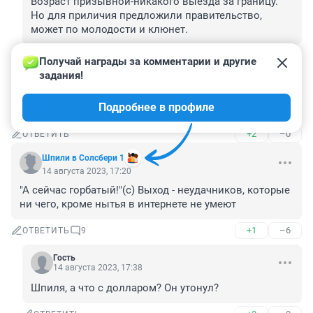
Возраст призывной-никакого выезда за границу. 
Но для приличия предложили правительство, 
может по молодости и клюнет.
+0
–0
ОТВЕТИТЬ
Получай награды за комментарии и другие 
задания!
Гость
14 августа 2023, 17:29
Подробнее в профиле
Молодец! Молодчина и Мама!
+2
–0
ОТВЕТИТЬ
Шпили в Солсбери 1
14 августа 2023, 17:20
"А сейчас горбатый!"(с) Выход - неудачников, которые 
ни чего, кроме нытья в интернете не умеют
+1
–6
ОТВЕТИТЬ
9
Гость
14 августа 2023, 17:38
Шпиля, а что с долларом? Он утонул?