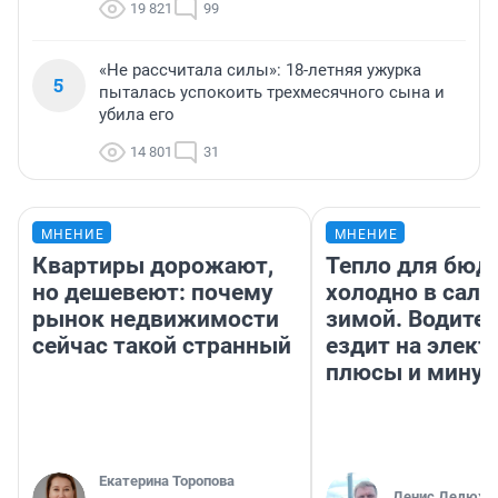
19 821
99
«Не рассчитала силы»: 18-летняя ужурка
5
пыталась успокоить трехмесячного сына и
убила его
14 801
31
МНЕНИЕ
МНЕНИЕ
Квартиры дорожают,
Тепло для бюд
но дешевеют: почему
холодно в сало
рынок недвижимости
зимой. Водител
сейчас такой странный
ездит на элект
плюсы и мину
Екатерина Торопова
Денис Дедюхи