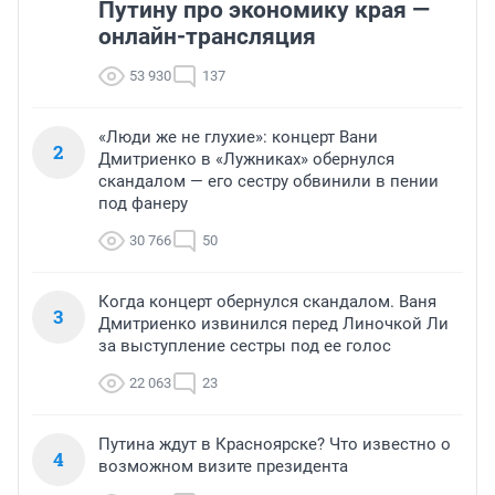
Путину про экономику края —
онлайн-трансляция
53 930
137
«Люди же не глухие»: концерт Вани
2
Дмитриенко в «Лужниках» обернулся
скандалом — его сестру обвинили в пении
под фанеру
30 766
50
Когда концерт обернулся скандалом. Ваня
3
Дмитриенко извинился перед Линочкой Ли
за выступление сестры под ее голос
22 063
23
Путина ждут в Красноярске? Что известно о
4
возможном визите президента