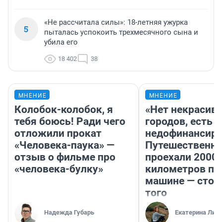
«Не рассчитала силы»: 18-летняя ужурка
5
пыталась успокоить трехмесячного сына и
убила его
18 402
38
МНЕНИЕ
МНЕНИЕ
Колобок-колобок, я
«Нет некрасив
тебя боюсь! Ради чего
городов, есть
отложили прокат
недофинансиро
«Человека-паука» —
Путешественн
отзыв о фильме про
проехали 2000
«человека-булку»
километров по 
машине — стои
того
Надежда Губарь
Екатерина Лит