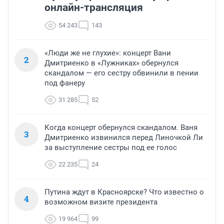
онлайн-трансляция
54 243
143
«Люди же не глухие»: концерт Вани
2
Дмитриенко в «Лужниках» обернулся
скандалом — его сестру обвинили в пении
под фанеру
31 285
52
Когда концерт обернулся скандалом. Ваня
3
Дмитриенко извинился перед Линочкой Ли
за выступление сестры под ее голос
22 235
24
Путина ждут в Красноярске? Что известно о
4
возможном визите президента
19 964
99