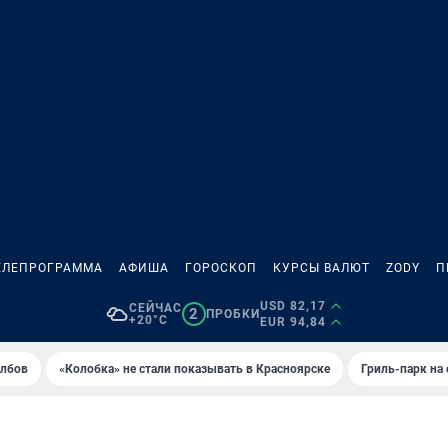
ЕЛЕПРОГРАММА
АФИША
ГОРОСКОП
КУРСЫ ВАЛЮТ
ZODY
П
USD 82,17
СЕЙЧАС
2
ПРОБКИ
+20°C
EUR 94,84
олбов
«Колобка» не стали показывать в Красноярске
Гриль-парк на