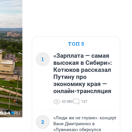
ТОП 5
«Зарплата — самая
1
высокая в Сибири»:
Котюков рассказал
Путину про
экономику края —
онлайн-трансляция
53 980
137
«Люди же не глухие»: концерт
2
Вани Дмитриенко в
«Лужниках» обернулся