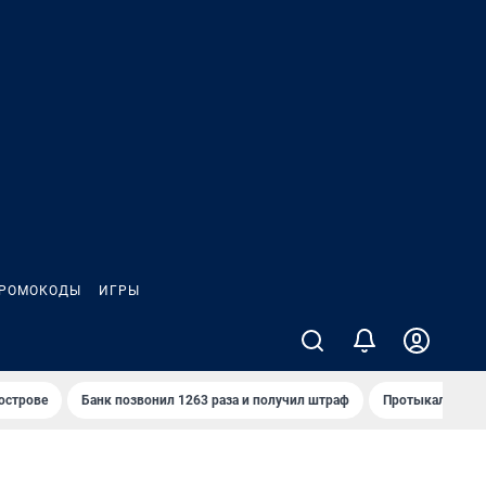
РОМОКОДЫ
ИГРЫ
 острове
Банк позвонил 1263 раза и получил штраф
Протыкал проду