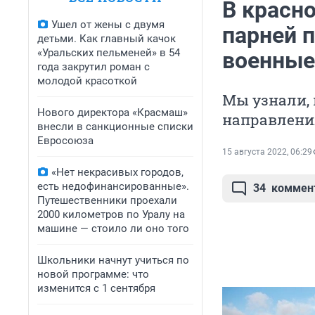
В красн
Ушел от жены с двумя
парней 
детьми. Как главный качок
«Уральских пельменей» в 54
военные
года закрутил роман с
молодой красоткой
Мы узнали,
Нового директора «Красмаш»
направлени
внесли в санкционные списки
Евросоюза
15 августа 2022, 06:29
«Нет некрасивых городов,
есть недофинансированные».
34
коммен
Путешественники проехали
2000 километров по Уралу на
машине — стоило ли оно того
Школьники начнут учиться по
новой программе: что
изменится с 1 сентября