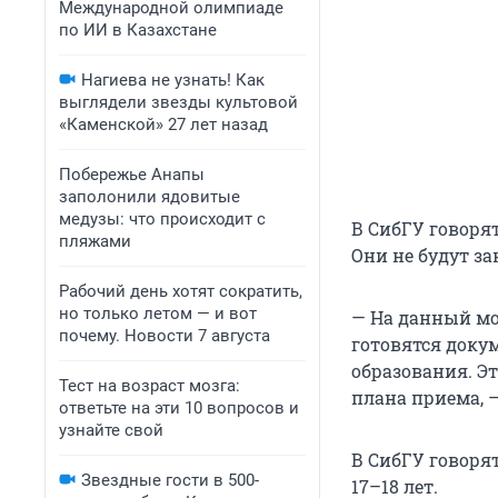
Международной олимпиаде
по ИИ в Казахстане
Нагиева не узнать! Как
выглядели звезды культовой
«Каменской» 27 лет назад
Побережье Анапы
заполонили ядовитые
медузы: что происходит с
В СибГУ говорят
пляжами
Они не будут з
Рабочий день хотят сократить,
но только летом — и вот
— На данный мом
почему. Новости 7 августа
готовятся доку
образования. Эт
Тест на возраст мозга:
плана приема, 
ответьте на эти 10 вопросов и
узнайте свой
В СибГУ говоря
Звездные гости в 500-
17–18 лет.