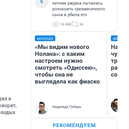
5
летняя ужурка пыталась
успокоить трехмесячного
сына и убила его
16 490
34
МНЕНИЕ
МНЕНИ
«Мы видим нового
Насле
Нолана»: с каким
чудом
настроем нужно
транс
смотреть «Одиссею»,
разне
чтобы она не
совет
выглядела как фиаско
щих в
оворят,
Надежда Губарь
олодых
РЕКОМЕНДУЕМ