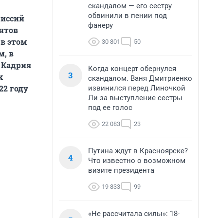
скандалом — его сестру
обвинили в пении под
миссий
фанеру
ентов
 в этом
30 801
50
м, в
 Кадрия
Когда концерт обернулся
3
х
скандалом. Ваня Дмитриенко
22 году
извинился перед Линочкой
Ли за выступление сестры
под ее голос
22 083
23
Путина ждут в Красноярске?
4
Что известно о возможном
визите президента
19 833
99
«Не рассчитала силы»: 18-