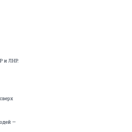
Р и ЛНР.
 сверх
юдей —