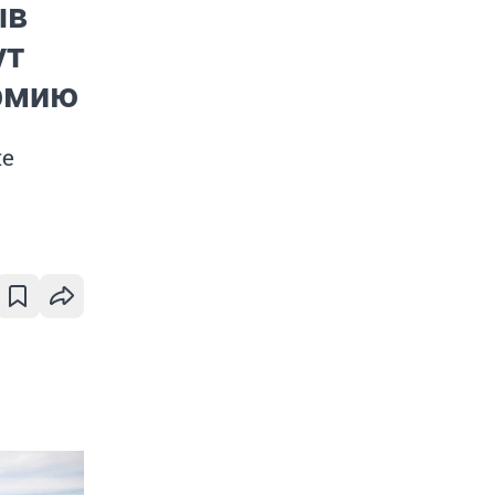
ыв
ут
армию
ие