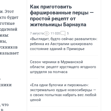
Как приготовить
и. Этот
фаршированные перцы —
кто будет
простой рецепт от
ьготные
жительницы Барнаула
тодателей
7 августа
11 020
5
иям:
«Выглядит, будто сейчас развалится»:
ены,
ребенка из Австралии шокировало
ускников
состояние зданий в Приморье
сказывает
Сезон черники в Мурманской
области: рецепт хрустящего ягодного
штруделя за полчаса
о
скники
«Ела одни булочки и пирожные»:
экстремально худые новосибирцы —
о своих попытках набрать вес любой
ценой
, что
 В