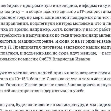
 выбирают программную инженерию, информатику и
технику — в общем всё, что связано с IT-технологиям
рошлом году, но меры социальной поддержки для тех, 
 направлении, подстегнули интерес молодежи: это и л
очка от армии, например. Хотя, конечно, у нас от рабо
отребность в выпускниках по техническим направлен
ологии, машиностроение. И сюда, и на IT одни экзам
ут в IT. Предприятия-партнеры завлекают наших вып
платами, и подъемными, но сюда идут меньше, — рас
риемной комиссии СибГУ Владислав Иванов.
 уже отметили, что парней призывного возраста среди
ало на 10–15 % больше. Связывают это в том числе и с
на Украине. И если раньше после бакалавриата выпу
то сейчас стараются задержаться на учебе.
7 августа, будет зачисление в магистратуру, и мы видим
5% по сравнению с предыдущими годами стало больше.