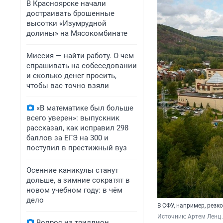
В Красноярске начали
достраивать брошенные
высотки «Изумрудной
долины» на Мясокомбинате
Миссия — найти работу. О чем
спрашивать на собеседовании
и сколько денег просить,
чтобы вас точно взяли
«В математике был больше
всего уверен»: выпускник
рассказал, как исправил 298
баллов за ЕГЭ на 300 и
поступил в престижный вуз
Осенние каникулы станут
дольше, а зимние сократят в
новом учебном году: в чём
дело
В СФУ, например, резк
Источник: 
Артем Ленц 
Вопрос на триллион.