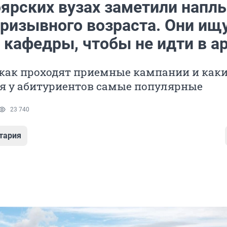
оярских вузах заметили напл
призывного возраста. Они ищ
 кафедры, чтобы не идти в 
 как проходят приемные кампании и как
я у абитуриентов самые популярные
23 740
тария