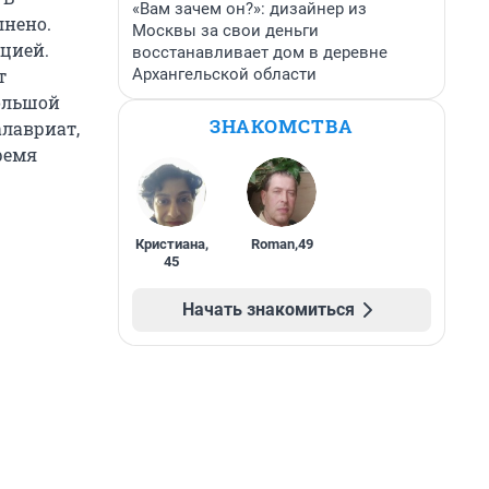
«Вам зачем он?»: дизайнер из
лнено.
Москвы за свои деньги
ацией.
восстанавливает дом в деревне
Архангельской области
т
большой
ЗНАКОМСТВА
алавриат,
ремя
Кристиана
,
Roman
,
49
45
Начать знакомиться