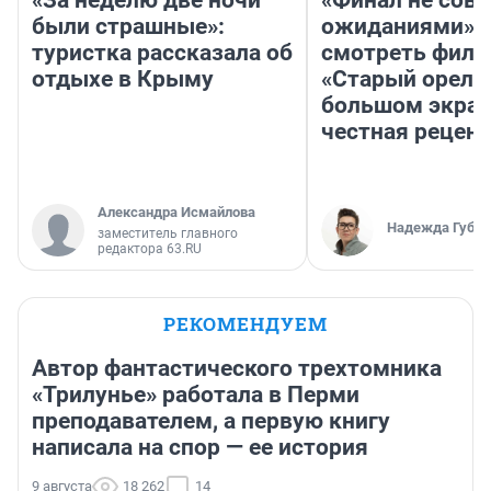
«За неделю две ночи
«Финал не совп
были страшные»:
ожиданиями»: 
туристка рассказала об
смотреть фил
отдыхе в Крыму
«Старый орел» 
большом экран
честная рецен
Александра Исмайлова
Надежда Губар
заместитель главного
редактора 63.RU
РЕКОМЕНДУЕМ
Автор фантастического трехтомника
«Трилунье» работала в Перми
преподавателем, а первую книгу
написала на спор — ее история
9 августа
18 262
14