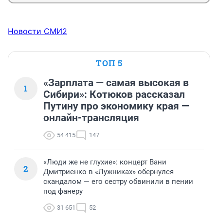
Новости СМИ2
ТОП 5
«Зарплата — самая высокая в
1
Сибири»: Котюков рассказал
Путину про экономику края —
онлайн-трансляция
54 415
147
«Люди же не глухие»: концерт Вани
2
Дмитриенко в «Лужниках» обернулся
скандалом — его сестру обвинили в пении
под фанеру
31 651
52