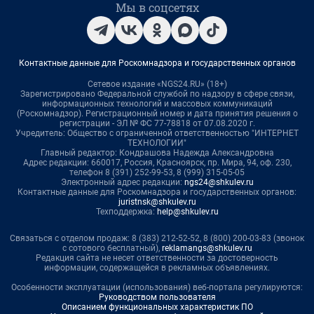
Мы в соцсетях
Контактные данные для Роскомнадзора и государственных органов
Сетевое издание «NGS24.RU» (18+)
Зарегистрировано Федеральной службой по надзору в сфере связи,
информационных технологий и массовых коммуникаций
(Роскомнадзор). Регистрационный номер и дата принятия решения о
регистрации - ЭЛ № ФС 77-78818 от 07.08.2020 г.
Учредитель: Общество с ограниченной ответственностью "ИНТЕРНЕТ
ТЕХНОЛОГИИ"
Главный редактор: Кондрашова Надежда Александровна
Адрес редакции: 660017, Россия, Красноярск, пр. Мира, 94, оф. 230,
телефон 8 (391) 252-99-53, 8 (999) 315-05-05
Электронный адрес редакции:
ngs24@shkulev.ru
Контактные данные для Роскомнадзора и государственных органов:
juristnsk@shkulev.ru
Техподдержка:
help@shkulev.ru
Связаться с отделом продаж: 8 (383) 212-52-52, 8 (800) 200-03-83 (звонок
с сотового бесплатный),
reklamangs@shkulev.ru
Редакция сайта не несет ответственности за достоверность
информации, содержащейся в рекламных объявлениях.
Особенности эксплуатации (использования) веб-портала регулируются:
Руководством пользователя
Описанием функциональных характеристик ПО