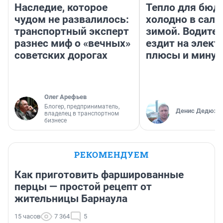
Наследие, которое
Тепло для бюд
чудом не развалилось:
холодно в сало
транспортный эксперт
зимой. Водител
разнес миф о «вечных»
ездит на элект
советских дорогах
плюсы и мину
Олег Арефьев
Блогер, предприниматель,
Денис Дедюхи
владелец в транспортном
бизнесе
РЕКОМЕНДУЕМ
Как приготовить фаршированные
перцы — простой рецепт от
жительницы Барнаула
15 часов
7 364
5