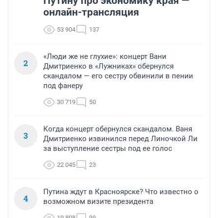
Путину про экономику края —
онлайн-трансляция
53 904
137
«Люди же не глухие»: концерт Вани
2
Дмитриенко в «Лужниках» обернулся
скандалом — его сестру обвинили в пении
под фанеру
30 719
50
Когда концерт обернулся скандалом. Ваня
3
Дмитриенко извинился перед Линочкой Ли
за выступление сестры под ее голос
22 045
23
Путина ждут в Красноярске? Что известно о
4
возможном визите президента
19 808
99