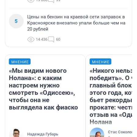
Цены на бензин на краевой сети заправок в
5
Красноярске внезапно упали больше чем на
20 рублей
14 436
60
МНЕНИЕ
МНЕНИЕ
«Мы видим нового
«Никого нельз
Нолана»: с каким
победить». О ч
настроем нужно
главный блокб
смотреть «Одиссею»,
этого года, ко
чтобы она не
бьет рекорды 
выглядела как фиаско
прокате: честн
отзыв на «Оди
Нолана
Стас Соколов
Надежда Губарь