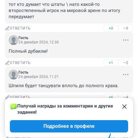
тот кто думает что штаты \ нато какой-то 
второстепенный игрок на мировой арене по итогу 
передумает
+0
–0
ОТВЕТИТЬ
Гость
24 декабря 2024, 12:30
Полный дубаизм!
+1
–2
ОТВЕТИТЬ
Гость
24 декабря 2024, 11:21
Шпиля будет танцувати вплоть до полного краха.
+6
–4
ОТВЕТИТЬ
Получай награды за комментарии и другие 
Гость
24 декабря 2024, 10:16
задания!
Ну это же единственно верный путь, и он нам на 
Подробнее в профиле
пользу?
+13
–1