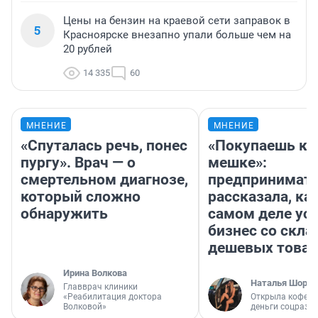
Цены на бензин на краевой сети заправок в
5
Красноярске внезапно упали больше чем на
20 рублей
14 335
60
МНЕНИЕ
МНЕНИЕ
«Спуталась речь, понес
«Покупаешь ко
пургу». Врач — о
мешке»:
смертельном диагнозе,
предпринимат
который сложно
рассказала, как
обнаружить
самом деле ус
бизнес со скл
дешевых това
Ирина Волкова
Наталья Шорох
Главврач клиники
«Реабилитация доктора
Открыла кофейн
Волковой»
деньги соцразв