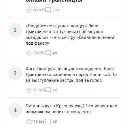
53 606
136
«Люди же не глухие»: концерт Вани
2
Дмитриенко в «Лужниках» обернулся
скандалом — его сестру обвинили в пении
под фанеру
30 350
48
Когда концерт обернулся скандалом. Ваня
3
Дмитриенко извинился перед Линочкой Ли
за выступление сестры под ее голос
21 815
22
Путина ждут в Красноярске? Что известно о
4
возможном визите президента
19 683
99