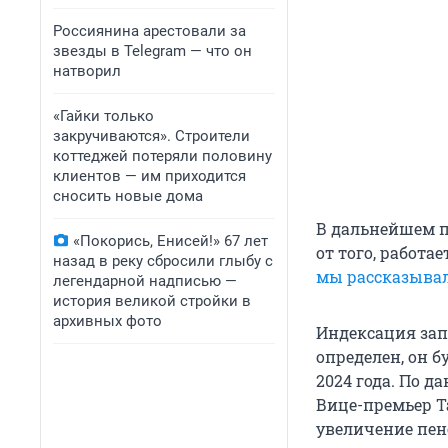
Россиянина арестовали за
звезды в Telegram — что он
натворил
«Гайки только
закручиваются». Строители
коттеджей потеряли половину
клиентов — им приходится
сносить новые дома
В дальнейшем п
«Покорись, Енисей!» 67 лет
от того, работа
назад в реку сбросили глыбу с
мы рассказывал
легендарной надписью —
история великой стройки в
архивных фото
Индексация запл
определен, он 
2024 года. По д
Вице-премьер Т
увеличение пе