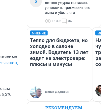
5
летняя ужурка пыталась
успокоить трехмесячного
сына и убила его
16 306
34
МНЕНИЕ
МНЕНИ
Тепло для бюджета, но
Насле
холодно в салоне
чудом
зимой. Водитель 13 лет
транс
зависимо
ездит на электрокаре:
разне
ть закон,
плюсы и минусы
совет
тогам
Денис Дедюхин
 8,3%.
РЕКОМЕНДУЕМ