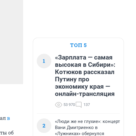
ТОП 5
«Зарплата — самая
1
высокая в Сибири»:
Котюков рассказал
Путину про
экономику края —
онлайн-трансляция
53 970
137
вал
в
«Люди же не глухие»: концерт
2
Вани Дмитриенко в
кты об
«Лужниках» обернулся