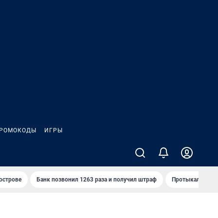
РОМОКОДЫ
ИГРЫ
 острове
Банк позвонил 1263 раза и получил штраф
Протыкал проду