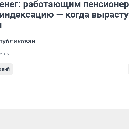
енег: работающим пенсионе
 индексацию — когда вырасту
ы
опубликован
2 816
арий