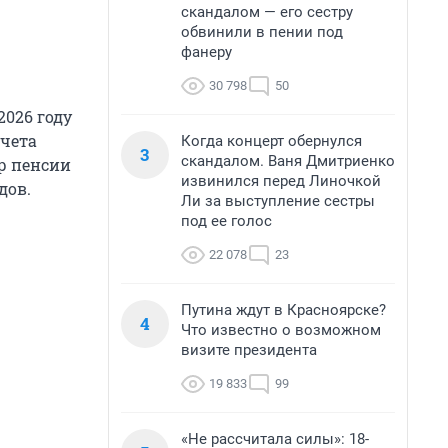
скандалом — его сестру
обвинили в пении под
фанеру
30 798
50
2026 году
счета
Когда концерт обернулся
3
скандалом. Ваня Дмитриенко
ер пенсии
извинился перед Линочкой
дов.
Ли за выступление сестры
под ее голос
22 078
23
Путина ждут в Красноярске?
4
Что известно о возможном
визите президента
19 833
99
«Не рассчитала силы»: 18-