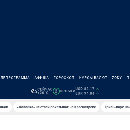
ЕЛЕПРОГРАММА
АФИША
ГОРОСКОП
КУРСЫ ВАЛЮТ
ZODY
П
USD 82,17
СЕЙЧАС
2
ПРОБКИ
+20°C
EUR 94,84
олбов
«Колобка» не стали показывать в Красноярске
Гриль-парк на