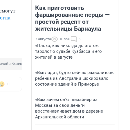
Как приготовить
 смогут
фаршированные перцы —
могла
простой рецепт от
жительницы Барнаула
7 августа
10 998
5
«Плохо, как никогда до этого»:
таролог о судьбе Кузбасса и его
жителей в августе
изайн банкнот
Выплата
«Выглядит, будто сейчас развалится»:
ребенка из Австралии шокировало
состояние зданий в Приморье
0
«Вам зачем он?»: дизайнер из
Москвы за свои деньги
восстанавливает дом в деревне
Архангельской области