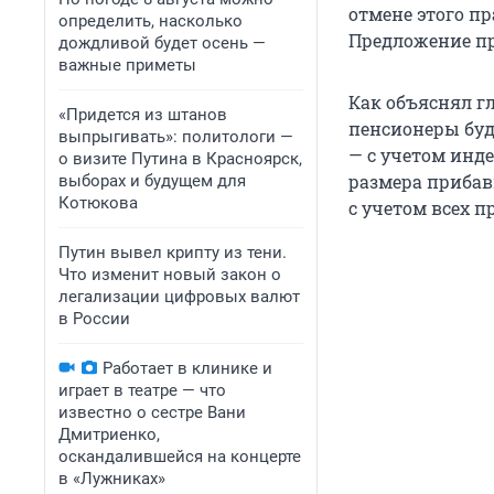
отмене этого п
определить, насколько
Предложение п
дождливой будет осень —
важные приметы
Как объяснял г
«Придется из штанов
пенсионеры буду
выпрыгивать»: политологи —
— с учетом инде
о визите Путина в Красноярск,
размера прибавк
выборах и будущем для
Котюкова
с учетом всех 
Путин вывел крипту из тени.
Что изменит новый закон о
легализации цифровых валют
в России
Работает в клинике и
играет в театре — что
известно о сестре Вани
Дмитриенко,
оскандалившейся на концерте
в «Лужниках»