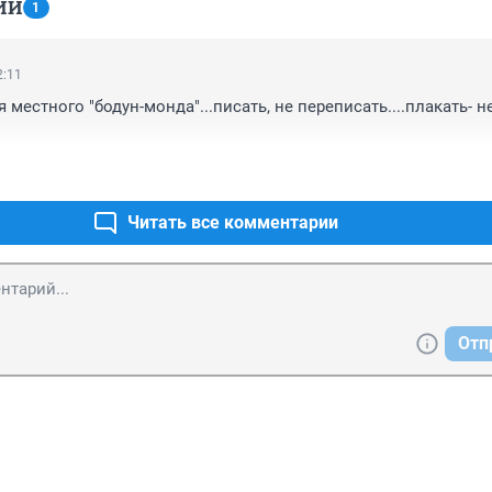
ИИ
1
2:11
 местного "бодун-монда"...писать, не переписать....плакать- не
Читать все комментарии
Отп