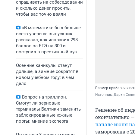
спрашивать на собеседовании
и сколько денег просить,
чтобы вас точно взяли
«В математике был больше
всего уверен»: выпускник
рассказал, как исправил 298
баллов за ЕГЭ на 300 и
поступил в престижный вуз
Осенние каникулы станут
дольше, а зимние сократят в
новом учебном году: в чём
дело
Размер прибавки к пен
Источник: 
Дарья Селен
Вопрос на триллион.
Смогут ли зерновые
терминалы Балтики заменить
Решение об ин
заблокированные южные
окончательно 
порты: мнение эксперта
начале июня н
заморожена с 2
По погоде 8 августа можно