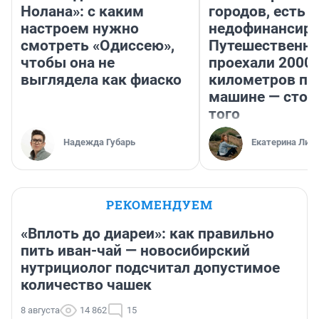
Нолана»: с каким
городов, есть
настроем нужно
недофинансиро
смотреть «Одиссею»,
Путешественн
чтобы она не
проехали 2000
выглядела как фиаско
километров по 
машине — стои
того
Надежда Губарь
Екатерина Лит
РЕКОМЕНДУЕМ
«Вплоть до диареи»: как правильно
пить иван-чай — новосибирский
нутрициолог подсчитал допустимое
количество чашек
8 августа
14 862
15