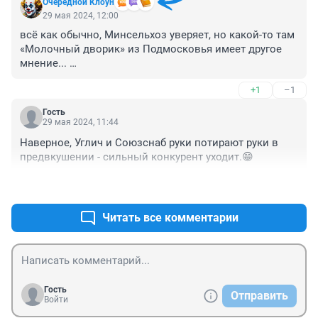
Очередной Клоун
29 мая 2024, 12:00
всё как обычно, Минсельхоз уверяет, но какой-то там 
«Молочный дворик» из Подмосковья имеет другое 
мнение... 

+1
–1
оёёй... ничего же мы не могём и всё у нас 
импортное... оёёй... недоразвитые мы папуасы... 
Гость
оёёй... все страны всего мира делают всё сами, но 
29 мая 2024, 11:44
только клятый режим ничего не умеет... оёёй... откуда 
Наверное, Углич и Союзснаб руки потирают руки в 
только руки растут...

предвкушении - сильный конкурент уходит.😁
Аахахахахахахахахаха !!!
+1
–0
Читать все комментарии
Гость
Отправить
Войти