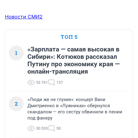
Новости СМИ2
ТОП 5
«Зарплата — самая высокая в
1
Сибири»: Котюков рассказал
Путину про экономику края —
онлайн-трансляция
53 761
137
«Люди же не глухие»: концерт Вани
2
Дмитриенко в «Лужниках» обернулся
скандалом — его сестру обвинили в пении
под фанеру
30 533
50