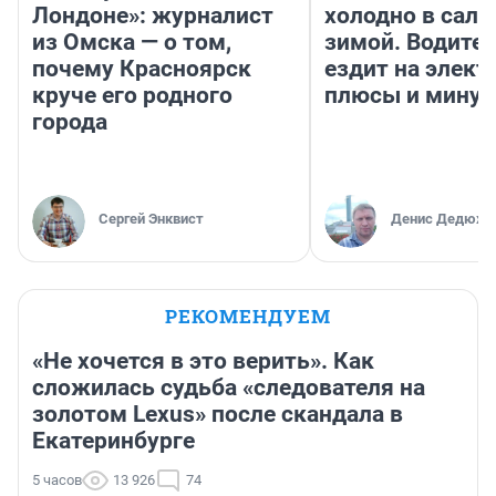
Лондоне»: журналист
холодно в сало
из Омска — о том,
зимой. Водител
почему Красноярск
ездит на элект
круче его родного
плюсы и мину
города
Сергей Энквист
Денис Дедюхи
РЕКОМЕНДУЕМ
«Не хочется в это верить». Как
сложилась судьба «следователя на
золотом Lexus» после скандала в
Екатеринбурге
5 часов
13 926
74