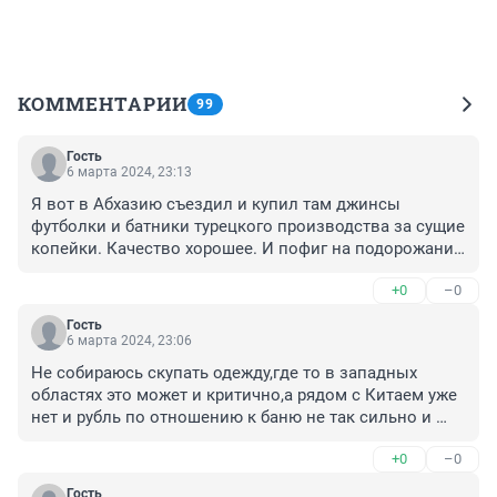
КОММЕНТАРИИ
99
Гость
6 марта 2024, 23:13
Я вот в Абхазию съездил и купил там джинсы 
футболки и батники турецкого производства за сущие 
копейки. Качество хорошее. И пофиг на подорожание 
можно приятное с полезным совмещать.
+0
–0
Гость
6 марта 2024, 23:06
Не собираюсь скупать одежду,где то в западных 
областях это может и критично,а рядом с Китаем уже 
нет и рубль по отношению к баню не так сильно и 
упал. Тем более с Китаем оптом торгуют и за 
+0
–0
рубли,доллары и те же самые юани.
Гость