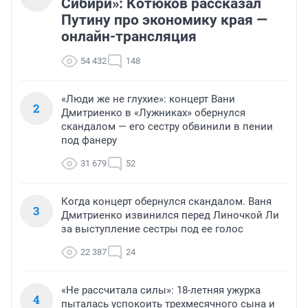
Сибири»: Котюков рассказал
Путину про экономику края —
онлайн-трансляция
54 432
148
«Люди же не глухие»: концерт Вани
2
Дмитриенко в «Лужниках» обернулся
скандалом — его сестру обвинили в пении
под фанеру
31 679
52
Когда концерт обернулся скандалом. Ваня
3
Дмитриенко извинился перед Линочкой Ли
за выступление сестры под ее голос
22 387
24
«Не рассчитала силы»: 18-летняя ужурка
4
пыталась успокоить трехмесячного сына и