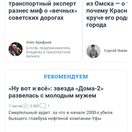
транспортный эксперт
из Омска — о т
разнес миф о «вечных»
почему Красно
советских дорогах
круче его родн
города
Олег Арефьев
Блогер, предприниматель,
Сергей Энквист
владелец в транспортном
бизнесе
РЕКОМЕНДУЕМ
«Ну вот и всё»: звезда «Дома-2»
развелась с молодым мужем
7 часов
2 800
1
Смертельный аудит: за что в начале 2000-х убили
бывшего главбуха нефтяной компании Уфы