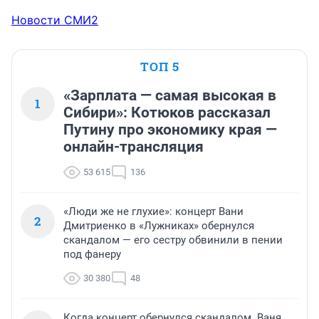
Новости СМИ2
ТОП 5
«Зарплата — самая высокая в
1
Сибири»: Котюков рассказал
Путину про экономику края —
онлайн-трансляция
53 615
136
«Люди же не глухие»: концерт Вани
2
Дмитриенко в «Лужниках» обернулся
скандалом — его сестру обвинили в пении
под фанеру
30 380
48
Когда концерт обернулся скандалом. Ваня