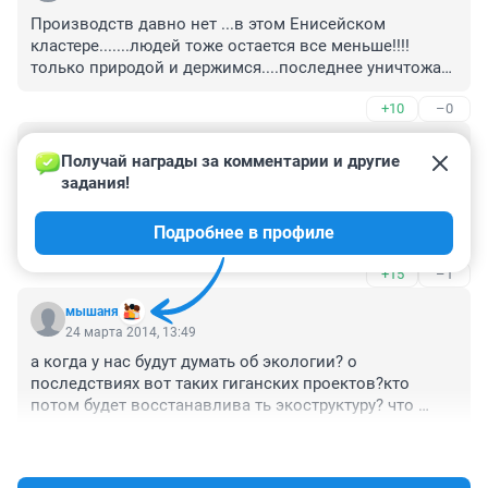
Производств давно нет ...в этом Енисейском 
кластере.......людей тоже остается все меньше!!!! 
только природой и держимся....последнее уничтожат, 
людей не спрашивают!
+10
–0
Гость
24 марта 2014, 15:31
Получай награды за комментарии и другие 
задания!
Это просто ФИНИШ. От некогда былой Ангары 
осталось одно болото, куда дальше-то??? Ценные 
Подробнее в профиле
породы рыб, которые там веками водились, теперь 
только по учебникам можно изучать. Кто принимает 
+15
–1
такие необдуманные решения, изничтожая уже и так 
загубленную реку???
мышаня
24 марта 2014, 13:49
а когда у нас будут думать об экологии? о 
последствиях вот таких гиганских проектов?кто 
потом будет восстанавлива ть экоструктуру? что 
оставим после себя все мертвое?
+11
–0