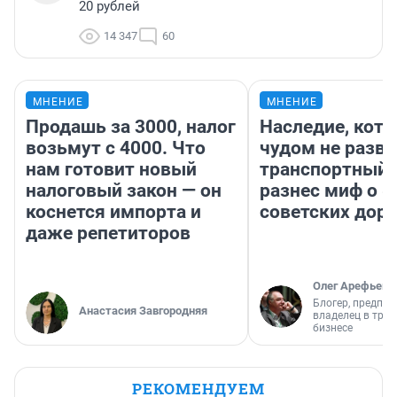
20 рублей
14 347
60
МНЕНИЕ
МНЕНИЕ
Продашь за 3000, налог
Наследие, кото
возьмут с 4000. Что
чудом не разва
нам готовит новый
транспортный 
налоговый закон — он
разнес миф о 
коснется импорта и
советских доро
даже репетиторов
Олег Арефьев
Блогер, предпри
Анастасия Завгородняя
владелец в тра
бизнесе
РЕКОМЕНДУЕМ