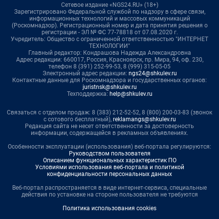
Сетевое издание «NGS24.RU» (18+)
Зарегистрировано Федеральной службой по надзору в сфере связи,
информационных технологий и массовых коммуникаций
(Роскомнадзор). Регистрационный номер и дата принятия решения о
регистрации - ЭЛ № ФС 77-78818 от 07.08.2020 г.
Учредитель: Общество с ограниченной ответственностью "ИНТЕРНЕТ
ТЕХНОЛОГИИ"
Главный редактор: Кондрашова Надежда Александровна
Адрес редакции: 660017, Россия, Красноярск, пр. Мира, 94, оф. 230,
телефон 8 (391) 252-99-53, 8 (999) 315-05-05
Электронный адрес редакции:
ngs24@shkulev.ru
Контактные данные для Роскомнадзора и государственных органов:
juristnsk@shkulev.ru
Техподдержка:
help@shkulev.ru
Связаться с отделом продаж: 8 (383) 212-52-52, 8 (800) 200-03-83 (звонок
с сотового бесплатный),
reklamangs@shkulev.ru
Редакция сайта не несет ответственности за достоверность
информации, содержащейся в рекламных объявлениях.
Особенности эксплуатации (использования) веб-портала регулируются:
Руководством пользователя
Описанием функциональных характеристик ПО
Условиями использования веб-портала и политикой
конфиденциальности персональных данных
Веб-портал распространяется в виде интернет-сервиса, специальные
действия по установке на стороне пользователя не требуются
Политика использования cookies