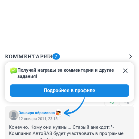
КОММЕНТАРИИ
7
Получай награды за комментарии и другие 
Гость
13 января 2011, 13:56
задания!
А когда появится новая модель, можно будет старую 
Подробнее в профиле
ПРИОРУ сдать за 50 тыр...?
+0
–0
Эльвира Абрамовна
12 января 2011, 23:18
Конечно. Кому они нужны... Старый анекдот: "- 
Компания АвтоВАЗ будет участвовать в программе 