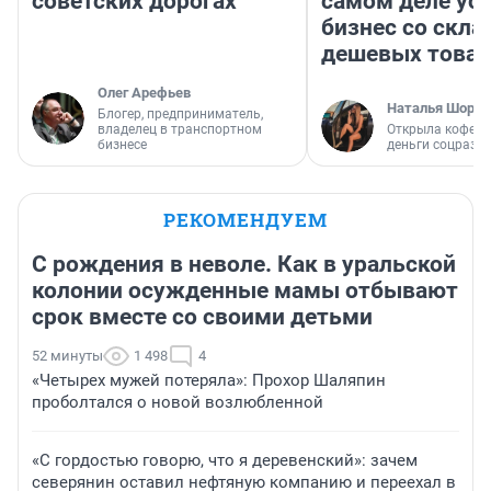
советских дорогах
самом деле ус
бизнес со скл
дешевых това
Олег Арефьев
Наталья Шорох
Блогер, предприниматель,
владелец в транспортном
Открыла кофейн
бизнесе
деньги соцразв
РЕКОМЕНДУЕМ
С рождения в неволе. Как в уральской
колонии осужденные мамы отбывают
срок вместе со своими детьми
52 минуты
1 498
4
«Четырех мужей потеряла»: Прохор Шаляпин
проболтался о новой возлюбленной
«С гордостью говорю, что я деревенский»: зачем
северянин оставил нефтяную компанию и переехал в