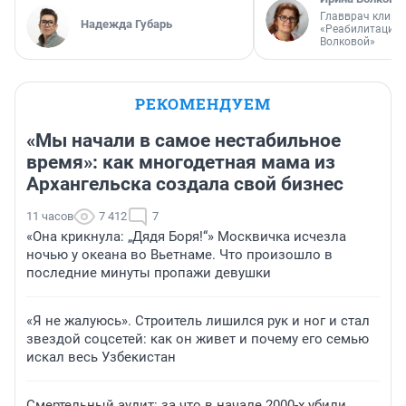
Главврач клини
Надежда Губарь
«Реабилитация 
Волковой»
РЕКОМЕНДУЕМ
«Мы начали в самое нестабильное
время»: как многодетная мама из
Архангельска создала свой бизнес
11 часов
7 412
7
«Она крикнула: „Дядя Боря!“» Москвичка исчезла
ночью у океана во Вьетнаме. Что произошло в
последние минуты пропажи девушки
«Я не жалуюсь». Строитель лишился рук и ног и стал
звездой соцсетей: как он живет и почему его семью
искал весь Узбекистан
Смертельный аудит: за что в начале 2000-х убили