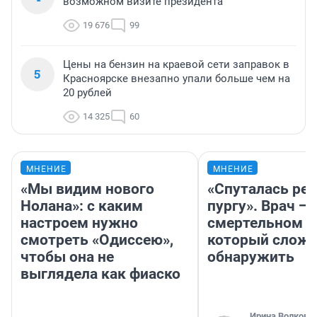
возможном визите президента
19 676
99
Цены на бензин на краевой сети заправок в
5
Красноярске внезапно упали больше чем на
20 рублей
14 325
60
МНЕНИЕ
МНЕНИЕ
«Мы видим нового
«Спуталась реч
Нолана»: с каким
пургу». Врач — 
настроем нужно
смертельном д
смотреть «Одиссею»,
который слож
чтобы она не
обнаружить
выглядела как фиаско
Ирина Волкова