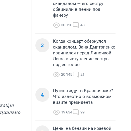
скандалом — его сестру
обвинили в пении под
фанеру
30 120
48
Когда концерт обернулся
3
скандалом. Ваня Дмитриенко
извинился перед Линочкой
Ли за выступление сестры
под ее голос
20 145
21
Путина ждут в Красноярске?
4
Что известно о возможном
визите президента
екабря
ициально
19 634
99
Цены на бензин на краевой