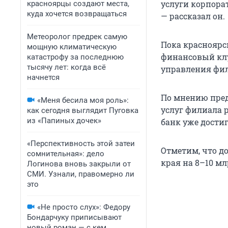
услуги корпора
красноярцы создают места,
куда хочется возвращаться
— рассказал он.
Метеоролог предрек самую
Пока краснояр
мощную климатическую
финансовый клу
катастрофу за последнюю
тысячу лет: когда всё
управления фил
начнется
По мнению пред
«Меня бесила моя роль»:
услуг филиала 
как сегодня выглядит Пуговка
из «Папиных дочек»
банк уже достиг
«Перспективность этой затеи
Отметим, что д
сомнительная»: дело
края на 8–10 мл
Логинова вновь закрыли от
СМИ. Узнали, правомерно ли
это
«Не просто слух»: Федору
Бондарчуку приписывают
новый роман — с кем