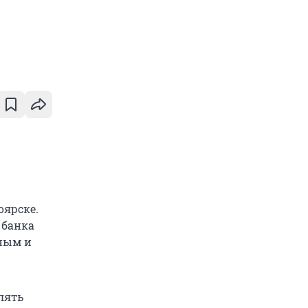
ярске.
 банка
ным и
лять