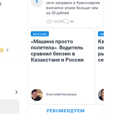
5
сети заправок в Красноярске
.
внезапно упали больше чем
на 20 рублей
14 279
60
МНЕНИЕ
МНЕНИ
«Машина просто
Кварт
полетела». Водитель
но де
0
сравнил бензин в
рынок
Казахстане и России
сейча
Анатолий Кузнецов
РЕКОМЕНДУЕМ