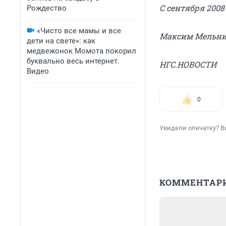
С сентября 200
Рождество
«Чисто все мамы и все
Максим Мельн
дети на свете»: как
медвежонок Момота покорил
буквально весь интернет.
НГС.НОВОСТИ
Видео
0
Увидели опечатку? В
КОММЕНТАР