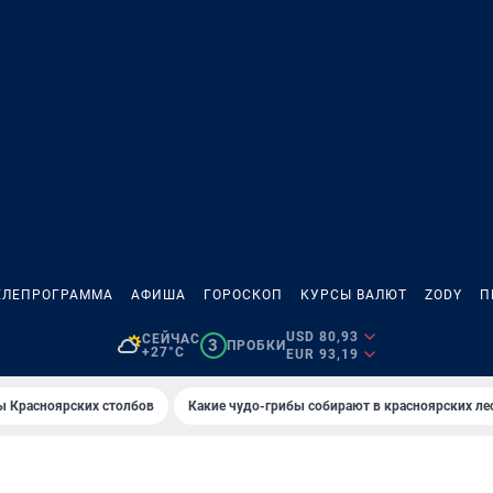
ЕЛЕПРОГРАММА
АФИША
ГОРОСКОП
КУРСЫ ВАЛЮТ
ZODY
П
USD 80,93
СЕЙЧАС
3
ПРОБКИ
+27°C
EUR 93,19
ы Красноярских столбов
Какие чудо-грибы собирают в красноярских ле