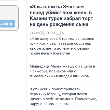
«Заказали на 3-летие»:
перед убийством жены в
Казани турок забрал торт
равить
на день рождения сына
21 час
14 151
5
«Я не жалуюсь». Строитель лишился
рук и ног и стал звездой соцсетей:
как он живет и почему его семью
искал весь Узбекистан
Медведицу Майю, жившую на цепи в
Приморье, познакомили с
гималайским медведем Фиником
В уфимский приют привезли
пермячку Марину, которая почти
ничего о себе не помнит. Посмотрите,
вдруг она вам знакома