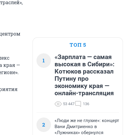
траслей»,
 центром
ТОП 5
«Зарплата — самая
лекс
1
высокая в Сибири»:
а края —
Котюков рассказал
егионе».
Путину про
экономику края —
приятия
онлайн-трансляция
53 447
136
«Люди же не глухие»: концерт
2
Вани Дмитриенко в
«Лужниках» обернулся