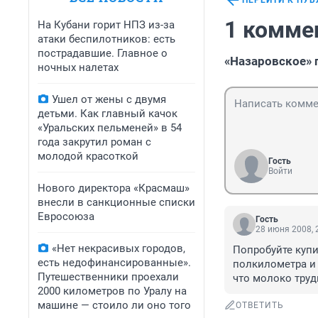
ПЕРЕЙТИ К ПУ
1 комме
На Кубани горит НПЗ из-за
атаки беспилотников: есть
пострадавшие. Главное о
«Назаровское» 
ночных налетах
Ушел от жены с двумя
детьми. Как главный качок
«Уральских пельменей» в 54
года закрутил роман с
молодой красоткой
Гость
Войти
Нового директора «Красмаш»
внесли в санкционные списки
Евросоюза
Гость
28 июня 2008, 
«Нет некрасивых городов,
Попробуйте купи
есть недофинансированные».
полкилометра и 
Путешественники проехали
что молоко трудн
2000 километров по Уралу на
машине — стоило ли оно того
ОТВЕТИТЬ