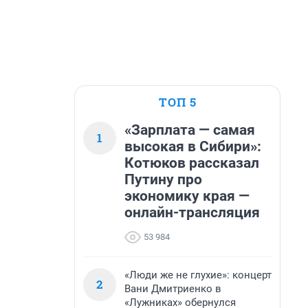
ТОП 5
«Зарплата — самая
1
высокая в Сибири»:
Котюков рассказал
Путину про
экономику края —
онлайн-трансляция
53 984
«Люди же не глухие»: концерт
2
Вани Дмитриенко в
«Лужниках» обернулся