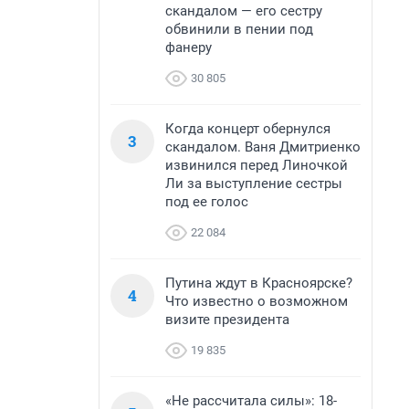
скандалом — его сестру
обвинили в пении под
фанеру
30 805
Когда концерт обернулся
3
скандалом. Ваня Дмитриенко
извинился перед Линочкой
Ли за выступление сестры
под ее голос
22 084
Путина ждут в Красноярске?
4
Что известно о возможном
визите президента
19 835
«Не рассчитала силы»: 18-