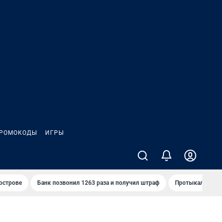
РОМОКОДЫ
ИГРЫ
 острове
Банк позвонил 1263 раза и получил штраф
Протыкал проду