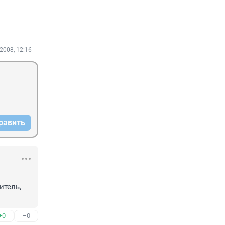
2008, 12:16
равить
тель, 
+0
–0