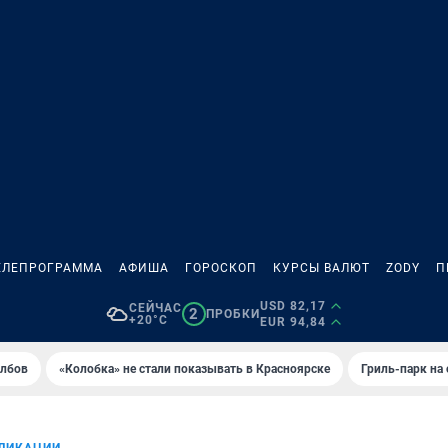
ЕЛЕПРОГРАММА
АФИША
ГОРОСКОП
КУРСЫ ВАЛЮТ
ZODY
П
USD 82,17
СЕЙЧАС
2
ПРОБКИ
+20°C
EUR 94,84
олбов
«Колобка» не стали показывать в Красноярске
Гриль-парк на