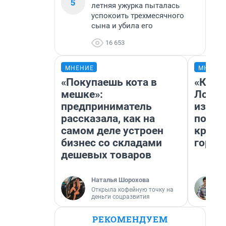
5
летняя ужурка пыталась
успокоить трехмесячного
сына и убила его
16 653
МНЕНИЕ
МНЕНИ
«Покупаешь кота в
«Как б
мешке»:
Лондо
предприниматель
из Ом
рассказала, как на
почем
самом деле устроен
круче
бизнес со складами
город
дешевых товаров
Наталья Шорохова
Открыла кофейную точку на
деньги соцразвития
РЕКОМЕНДУЕМ