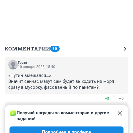
КОММЕНТАРИИ
30
Гость
10 января 2025, 15:40
«Путин вмешался…» 

Значит сейчас мазут сам будет выходить из моря 
сразу в мусорку, фасованный по пакетам?

Происшествия - умные люди предупреждают! Глупые - 
+0
–0
устраняют последствия!
Гость
10 января 2025, 09:46
Получай награды за комментарии и другие 
задания!
о как! не прошло и пол года как 87 процентный 
понял, что без штаба и прочих комиссий мазут не 
Подробнее в профиле
убрать с пляжей! шас еще природнадзор штраф кому 