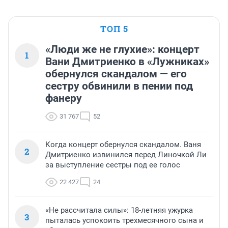
ТОП 5
«Люди же не глухие»: концерт
1
Вани Дмитриенко в «Лужниках»
обернулся скандалом — его
сестру обвинили в пении под
фанеру
31 767
52
Когда концерт обернулся скандалом. Ваня
2
Дмитриенко извинился перед Линочкой Ли
за выступление сестры под ее голос
22 427
24
«Не рассчитала силы»: 18-летняя ужурка
3
пыталась успокоить трехмесячного сына и