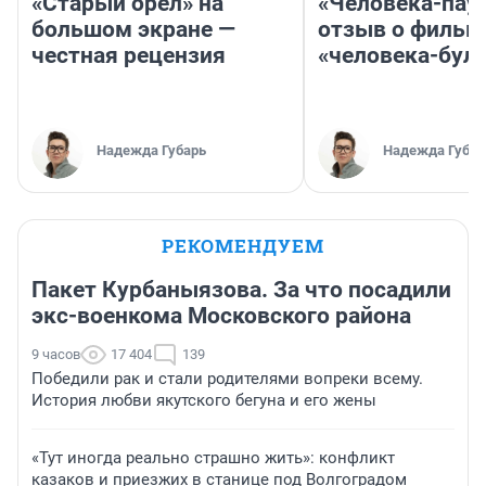
«Старый орел» на
«Человека-пау
большом экране —
отзыв о фильм
честная рецензия
«человека-бул
Надежда Губарь
Надежда Губар
РЕКОМЕНДУЕМ
Пакет Курбаныязова. За что посадили
экс-военкома Московского района
9 часов
17 404
139
Победили рак и стали родителями вопреки всему.
История любви якутского бегуна и его жены
«Тут иногда реально страшно жить»: конфликт
казаков и приезжих в станице под Волгоградом