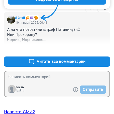
нибудь сто миллионный выпишет и быстренько его в 
+6
–0
бюджет москвы перечислят!
Я Злой
10 января 2025, 00:41
А на что потратили штраф Потанину? 🤔

Или Прохорову? 

Короче, Норникелю...
+6
–1
Читать все комментарии
Гость
Отправить
Войти
Новости СМИ2