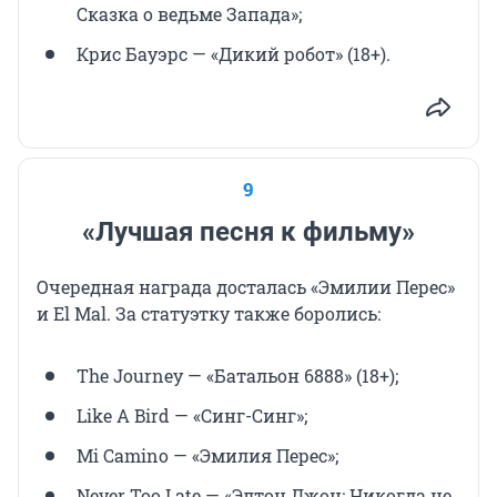
Сказка о ведьме Запада»;
Крис Бауэрс — «Дикий робот» (18+).
9
«Лучшая песня к фильму»
Очередная награда досталась «Эмилии Перес»
и El Mal. За статуэтку также боролись:
The Journey — «Батальон 6888» (18+);
Like A Bird — «Синг-Синг»;
Mi Camino — «Эмилия Перес»;
Never Too Late — «Элтон Джон: Никогда не