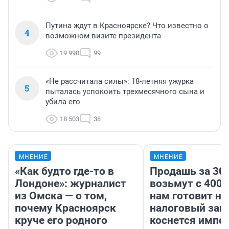
Путина ждут в Красноярске? Что известно о
4
возможном визите президента
19 990
99
«Не рассчитала силы»: 18-летняя ужурка
5
пыталась успокоить трехмесячного сына и
убила его
18 503
38
МНЕНИЕ
МНЕНИЕ
«Как будто где-то в
Продашь за 300
Лондоне»: журналист
возьмут с 4000
из Омска — о том,
нам готовит н
почему Красноярск
налоговый зако
круче его родного
коснется импор