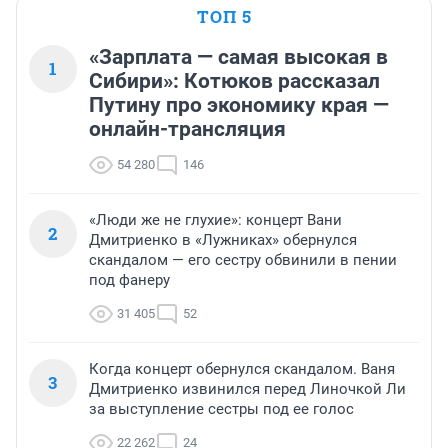
ТОП 5
«Зарплата — самая высокая в
1
Сибири»: Котюков рассказал
Путину про экономику края —
онлайн-трансляция
54 280
146
«Люди же не глухие»: концерт Вани
2
Дмитриенко в «Лужниках» обернулся
скандалом — его сестру обвинили в пении
под фанеру
31 405
52
Когда концерт обернулся скандалом. Ваня
3
Дмитриенко извинился перед Линочкой Ли
за выступление сестры под ее голос
22 262
24