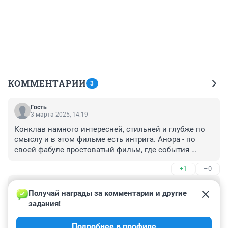
КОММЕНТАРИИ
3
Гость
3 марта 2025, 14:19
Конклав намного интересней, стильней и глубже по 
смыслу и в этом фильме есть интрига. Анора - по 
своей фабуле простоватый фильм, где события 
развиваются вокруг двух персонажей, причем двух 
+1
–0
это с натяжкой и среди них нет персонажа Юры 
Борисова - его персонаж на задворках заднего плана. 
Гость
Почему соолько шума вокруг него? Маркетологи от 
3 марта 2025, 13:58
Получай награды за комментарии и другие 
кино узрели в его типаже модный тренд и делают из 
задания!
Юра Борисов очень артистично двигался позади двух 
его имени бренд, чтобы заработать на парочке 
армянских решал, прикрыв голову капюшоном. Эта 
фильмов.
Подробнее в профиле
роль действительно достойна оскара?😀 А я бы 