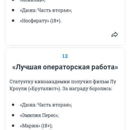
«Дюна: Часть вторая»;
«Носферату» (18+).
12
«Лучшая операторская работа»
Статуэтку киноакадемии получил фильм Лу
Кроули («Бруталист»). За награду боролись:
«Дюна: Часть вторая»;
«Эмилия Перес»;
«Мария» (18+);