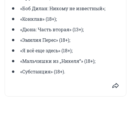
«Боб Дилан: Никому не известный»;
«Конклав» (18+);
«Дюна: Часть вторая» (13+);
«Эмилия Перес» (18+);
«Я всё еще здесь» (18+);
«Мальчишки из „Никеля“» (18+);
«Субстанция» (18+).