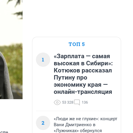
ТОП 5
«Зарплата — самая
1
высокая в Сибири»:
Котюков рассказал
Путину про
экономику края —
онлайн-трансляция
53 328
136
«Люди же не глухие»: концерт
2
Вани Дмитриенко в
«Лужниках» обернулся
осле