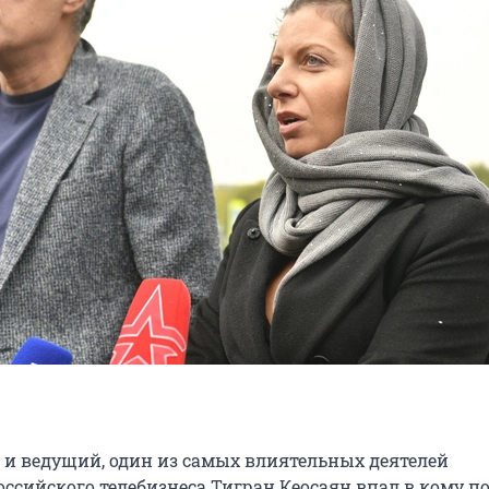
р и ведущий, один из самых влиятельных деятелей
ссийского телебизнеса Тигран Кеосаян впал в кому п