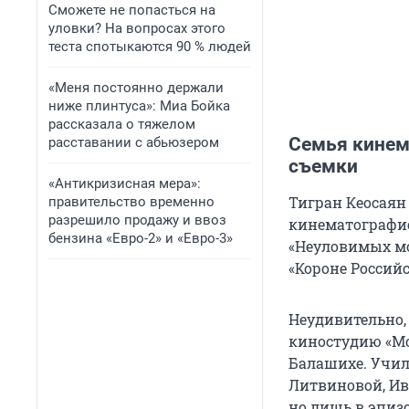
Сможете не попасться на
уловки? На вопросах этого
теста спотыкаются 90 % людей
«Меня постоянно держали
ниже плинтуса»: Миа Бойка
рассказала о тяжелом
Семья кинем
расставании с абьюзером
съемки
«Антикризисная мера»:
Тигран Кеосаян 
правительство временно
разрешило продажу и ввоз
кинематографист
бензина «Евро-2» и «Евро-3»
«Неуловимых мс
«Короне Россий
Неудивительно,
киностудию «Мо
Балашихе. Учил
Литвиновой, Ив
но лишь в эпиз