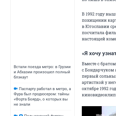
В 1992 году вы
похищении карт
в Югославии ср
посчитала фил
настоящей коме
«Я хочу узна
Вместе с братом
Встали поезда метро: в Грузии
с Бондарчуком 
и Абхазии произошел полный
первый сольный
блэкаут
артисткой у нег
октябре 1992 г
Паспарту работал в метро, а
Фура был продюсером: тайны
киновидеоклипо
«Форта Боярд», о которых вы
не знали