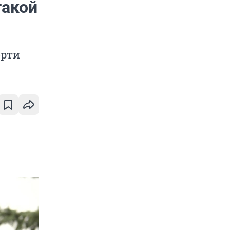
такой
ерти