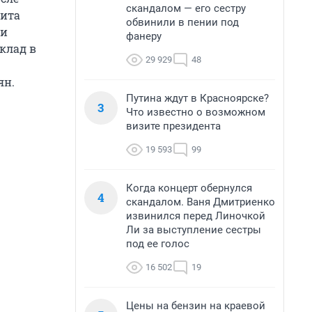
скандалом — его сестру
рита
обвинили в пении под
 и
фанеру
вклад в
29 929
48
ян.
Путина ждут в Красноярске?
3
Что известно о возможном
визите президента
19 593
99
Когда концерт обернулся
4
скандалом. Ваня Дмитриенко
извинился перед Линочкой
Ли за выступление сестры
под ее голос
16 502
19
Цены на бензин на краевой