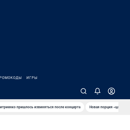
РОМОКОДЫ
ИГРЫ
итриенко пришлось извиняться после концертa
Новaя порция «цaрей» 