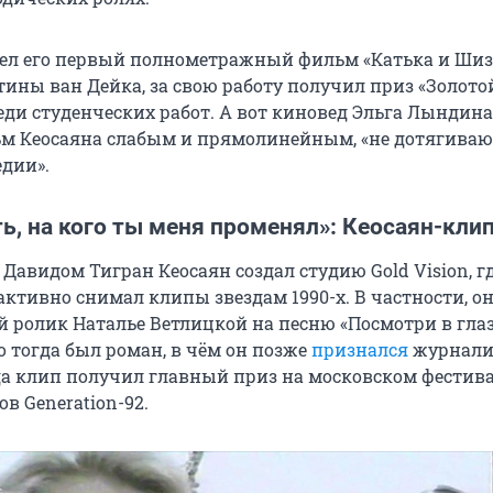
шел его первый полнометражный фильм «Катька и Шиз
ины ван Дейка, за свою работу получил приз «Золото
еди студенческих работ. А вот киновед Эльга Лындина
ьм Кеосаяна слабым и прямолинейным, «не дотягива
дии».
ть, на кого ты меня променял»: Кеосаян-кл
 Давидом Тигран Кеосаян создал студию Gold Vision, г
активно снимал клипы звездам 1990-х. В частности, о
 ролик Наталье Ветлицкой на песню «Посмотри в глаз
о тогда был роман, в чём он позже
признался
журнали
ода клип получил главный приз на московском фестив
в Generation-92.