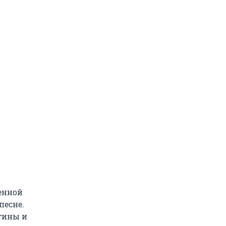
ленной
песне.
ртины и