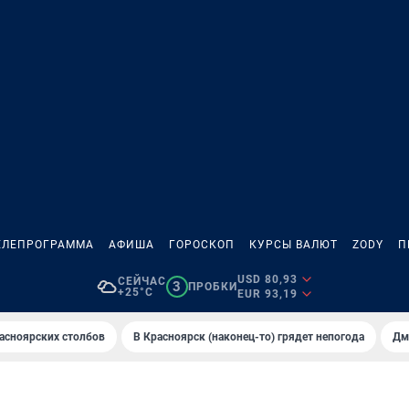
ЕЛЕПРОГРАММА
АФИША
ГОРОСКОП
КУРСЫ ВАЛЮТ
ZODY
П
USD 80,93
СЕЙЧАС
3
ПРОБКИ
+25°C
EUR 93,19
асноярских столбов
В Крaсноярск (нaконец-то) грядет непогодa
Дм
И