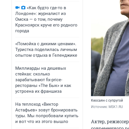
«Как будто где-то в
Лондоне»: журналист из
Омска — о том, почему
Красноярск круче его родного
города
«Помойка с дикими ценами».
Туристка поделилась личным
опытом отдыха в Геленджике
Миллиарды на дешевых
стейках: сколько
зарабатывают fix-price-
рестораны «The Бык» и как
устроена их франшиза
Кеосаян с супругой
На теплоход «Виктор
Источник: 
MSK1.RU
Астафьев» зовут бронировать
туры. Мы попробовали купить
Актер, режиссе
и вот что из этого вышло
современного ро