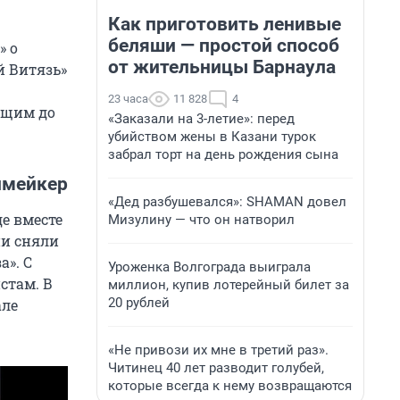
Как приготовить ленивые
беляши — простой способ
» о
от жительницы Барнаула
й Витязь»
23 часа
11 828
4
ющим до
«Заказали на 3-летие»: перед
убийством жены в Казани турок
забрал торт на день рождения сына
ипмейкер
«Дед разбушевался»: SHAMAN довел
де вместе
Мизулину — что он натворил
ни сняли
а». С
Уроженка Волгограда выиграла
стам. В
миллион, купив лотерейный билет за
20 рублей
але
«Не привози их мне в третий раз».
Читинец 40 лет разводит голубей,
которые всегда к нему возвращаются