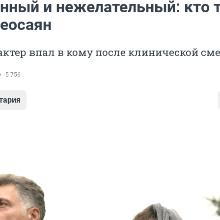
нный и нежелательный: кто 
Кеосаян
актер впал в кому после клинической см
5 756
тария