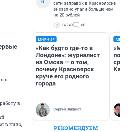
5
сети заправок в Красноярске
внезапно упали больше чем
на 20 рублей
14 240
60
МНЕНИЕ
МНЕНИ
первые
«Как будто где-то в
«Маши
Лондоне»: журналист
полет
из Омска — о том,
сравн
почему Красноярск
Казах
круче его родного
л в
города
работу в
Сергей Энквист
ой
я в кино,
РЕКОМЕНДУЕМ