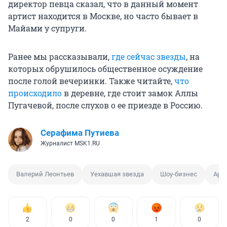
директор певца сказал, что в данный момент
артист находится в Москве, но часто бывает в
Майами у супруги.
Ранее мы рассказывали,
где сейчас звезды
, на
которых обрушилось общественное осуждение
после голой вечеринки. Также читайте,
что
происходило
в деревне, где стоит замок Аллы
Пугачевой, после слухов о ее приезде в Россию.
Серафима Путиева
Журналист MSK1.RU
Валерий Леонтьев
Уехавшая звезда
Шоу-бизнес
Арт
2
0
0
1
0