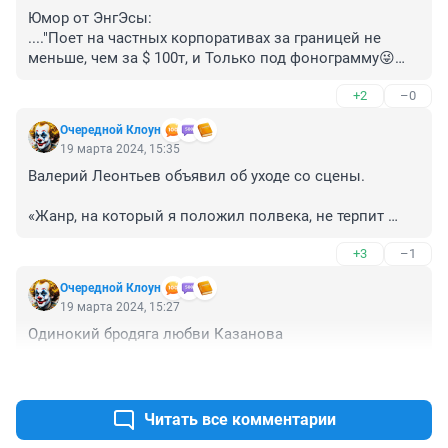
Юмор от ЭнгЭсы:

...."Поет на частных корпоративах за границей не 
меньше, чем за $ 100т, и Только под фонограмму😜
😂.....правда пока дуриков не нашел
+2
–0
Очередной Клоун
19 марта 2024, 15:35
Валерий Леонтьев объявил об уходе со сцены. 

«Жанр, на который я положил полвека, не терпит 
дряхлости. Я сделал в 2019 году, на свое 70-летие, шоу 
+3
–1
в Москве в Кремле, в Питере в "Октябрьском" и ушел 
без выколачивания денег из публики на прощальных 
Очередной Клоун
турах», — заявил певец.

19 марта 2024, 15:27
Одинокий бродяга любви Казанова
19 марта артист отмечает свой 75-й юбилей. Он 
поблагодарил поклонников, которые поздравляют 
+3
–1
его в сети.
Читать все комментарии