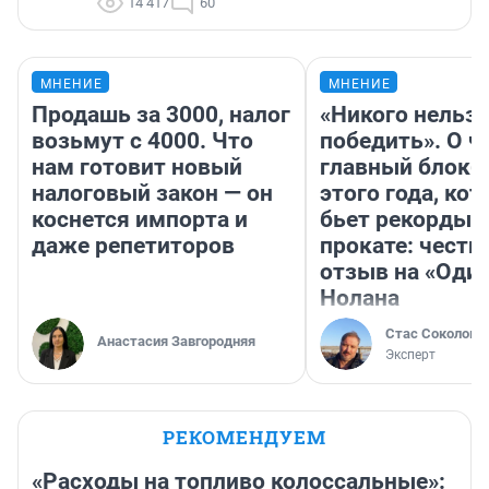
14 417
60
МНЕНИЕ
МНЕНИЕ
Продашь за 3000, налог
«Никого нельз
возьмут с 4000. Что
победить». О ч
нам готовит новый
главный блокб
налоговый закон — он
этого года, ко
коснется импорта и
бьет рекорды 
даже репетиторов
прокате: честн
отзыв на «Оди
Нолана
Стас Соколов
Анастасия Завгородняя
Эксперт
РЕКОМЕНДУЕМ
«Расходы на топливо колоссальные»: