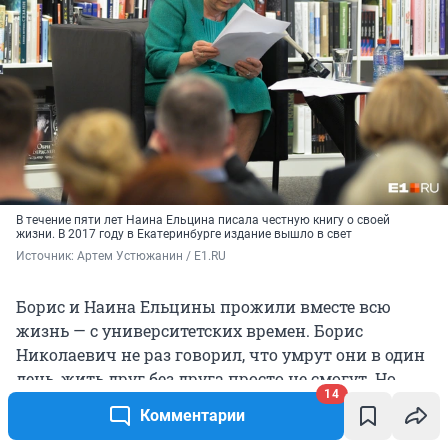
В течение пяти лет Наина Ельцина писала честную книгу о своей
жизни. В 2017 году в Екатеринбурге издание вышло в свет
Источник: 
Артем Устюжанин / E1.RU
Борис и Наина Ельцины прожили вместе всю
жизнь — с университетских времен. Борис
Николаевич не раз говорил, что умрут они в один
день, жить друг без друга просто не смогут. Но
14
судьба распорядилась по-другому — муж ушел из
Комментарии
жизни раньше, а Наине Иосифовне сейчас