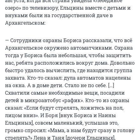
августа, когда вся страна увидела «Лебединое
озеро» по телевизору, Ельцины вместе с детьми и
внуками были на государственной даче в
Архангельском:
— Сотрудники охраны Бориса рассказали, что всё
Архангельское окружено автоматчиками. Охрана
тогда у Бориса была небольшая, чтобы защитить
нас, ребята расположились вокруг дома. Довольно
быстро удалось вычислить, где находится группа
захвата. Кто-то сказал: дула автоматов нацелены
на окна. А в доме дети. Стало не по себе. […]
Схватили самые необходимые вещи, посадили
детей в микроавтобус «рафик». Кто-то из охраны
сказал: «Если будут стрелять, ложитесь на пол,
лицом вниз». И Боря [внук Бориса и Наины
Ельциных], совсем маленький, услышав это,
громко спросил: «Мама, а нам будут сразу в голову
стрелять?» Лена и Таня [дочери Ельциных],