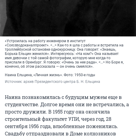
«Устроилась на работу инженером в институт
«Союзводоканалпроект». <…> Как-то я шла с работы и встретила на
троллейбусной остановке однокурсницу. Она говорит: «Знаешь,
Борька Ельцин женился». Интересуюсь: «На ком?» Она называет
имя девочки с той самой фотографии, которую мне когда-то
прислали в Оренбург. Я говорю: «Очень за нее рада». <…> Но Боре я,
конечно, об этом рассказала — он очень смеялся».
Наина Ельцина, «Личная жизнь». Фото: 1950-е годы
Источник: 
архив Президентского центра Б. Н. Ельцина
Наина познакомилась с будущим мужем еще в
студенчестве. Долгое время они не встречались, а
просто дружили. В 1955 году она окончила
строительный факультет УПИ, через год, 28
сентября 1956 года, влюбленные поженились.
Свадьбу отпраздновали в Доме колхозников