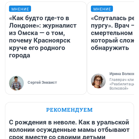
МНЕНИЕ
МНЕНИЕ
«Как будто где-то в
«Спуталась реч
Лондоне»: журналист
пургу». Врач — 
из Омска — о том,
смертельном д
почему Красноярск
который слож
круче его родного
обнаружить
города
Ирина Волкова
Главврач клини
Сергей Энквист
«Реабилитация 
Волковой»
РЕКОМЕНДУЕМ
С рождения в неволе. Как в уральской
колонии осужденные мамы отбывают
срок вместе со своими детьми