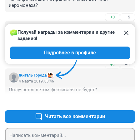
иеромонаха?
+0
–5
Гость
4 марта 2019, 09:35
Получай награды за комментарии и другие 
задания!
"Раб" на галере "Министерство Обороны" ещё упевает 
"художественным творчеством" заниматься в 
Подробнее в профиле
окружении помощниц с генеральскими звёздами.
+2
–1
Житель Города
4 марта 2019, 08:46
Получается летом фестиваля не будет?
+0
–4
Читать все комментарии