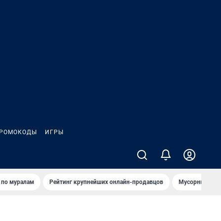
РОМОКОДЫ
ИГРЫ
т по мурaлaм
Рейтинг крупнейших онлайн-продавцов
Мусорный тех