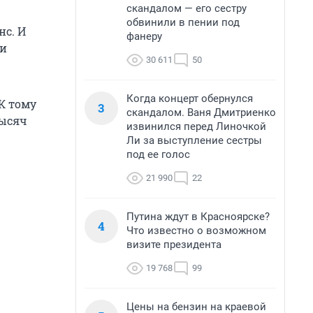
скандалом — его сестру
обвинили в пении под
нс. И
фанеру
ли
30 611
50
Когда концерт обернулся
К тому
3
скандалом. Ваня Дмитриенко
тысяч
извинился перед Линочкой
Ли за выступление сестры
под ее голос
21 990
22
Путина ждут в Красноярске?
4
Что известно о возможном
визите президента
19 768
99
Цены на бензин на краевой