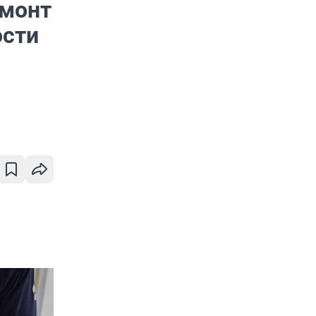
емонт
ости