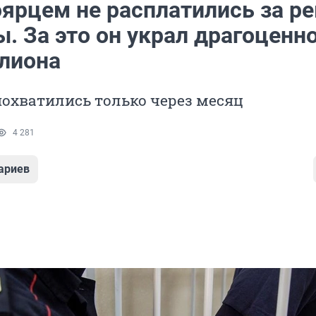
оярцем не расплатились за р
. За это он украл драгоценн
ллиона
похватились только через месяц
4 281
ариев