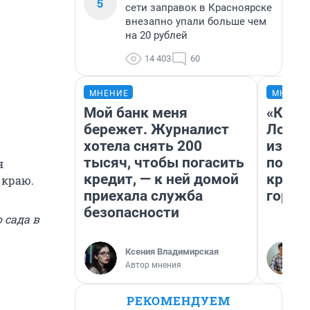
5
сети заправок в Красноярске
внезапно упали больше чем
на 20 рублей
14 403
60
МНЕНИЕ
МНЕНИ
Мой банк меня
«Как б
бережет. Журналист
Лондо
хотела снять 200
из Ом
тысяч, чтобы погасить
почем
я
кредит, — к ней домой
круче
 краю.
приехала служба
город
безопасности
 сада в
Ксения Владимирская
Автор мнения
РЕКОМЕНДУЕМ