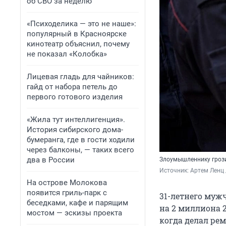
об СВО за неделю
«Психоделика — это не наше»:
популярный в Красноярске
кинотеатр объяснил, почему
не показал «Колобка»
Лицевая гладь для чайников:
гайд от набора петель до
первого готового изделия
«Жила тут интеллигенция».
История сибирского дома-
бумеранга, где в гости ходили
через балконы, — таких всего
два в России
Злоумышленнику грози
Источник: 
Артем Ленц 
На острове Молокова
появится гриль-парк с
31-летнего муж
беседками, кафе и парящим
на 2 миллиона 2
мостом — эскизы проекта
когда делал ре