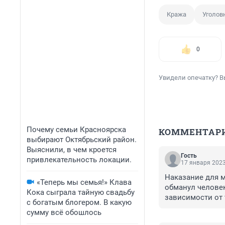
Кража
Уголов
0
Увидели опечатку? В
Почему семьи Красноярска
КОММЕНТАР
выбирают Октябрьский район.
Выяснили, в чем кроется
Гость
привлекательность локации.
17 января 2023
Наказание для м
«Теперь мы семья!» Клава
обманул человека
Кока сыграла тайную свадьбу
зависимости от 
с богатым блогером. В какую
возврашаться к
сумму всё обошлось
какойто бред.