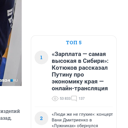
ТОП 5
«Зарплата — самая
1
высокая в Сибири»:
Котюков рассказал
Путину про
экономику края —
онлайн-трансляция
53 833
137
 изделий
«Люди же не глухие»: концерт
2
азад,
Вани Дмитриенко в
«Лужниках» обернулся