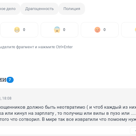
ное дело
Драгоценность
Полиция
0
0
0
ыделите фрагмент и нажмите Ctrl+Enter
ИИ
7
, 18:08
ощенников должно быть неотвратимо ( и чтоб каждый из них 
 или кинул на зарплату , то получиш или вилы в пузо или .... 
того что сотворил. В мире так все извратили что помоему нуж
 моральным принципам потому что юридические превратились