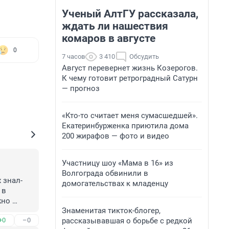
Ученый АлтГУ рассказала,
ждать ли нашествия
комаров в августе
0
7 часов
3 410
Обсудить
Август перевернет жизнь Козерогов.
К чему готовит ретроградный Сатурн
— прогноз
«Кто-то считает меня сумасшедшей».
Екатеринбурженка приютила дома
200 жирафов — фото и видео
Участницу шоу «Мама в 16» из
Волгограда обвинили в
знал- 
домогательствах к младенцу
в 
но 
Знаменитая тикток-блогер,
 в 
рассказывавшая о борьбе с редкой
+0
–0