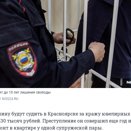
т до 10 лет лишения свободы
/ NGS24.RU
чину будут судить в Красноярске за кражу ювелирных
30 тысяч рублей. Преступление он совершил еще год н
монт в квартире у одной супружеской пары.