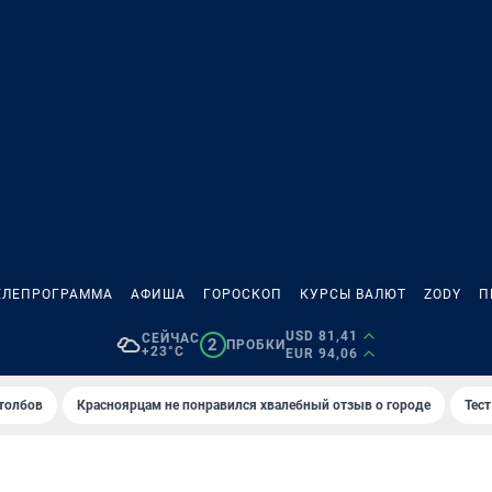
ЕЛЕПРОГРАММА
АФИША
ГОРОСКОП
КУРСЫ ВАЛЮТ
ZODY
П
USD 81,41
СЕЙЧАС
2
ПРОБКИ
+23°C
EUR 94,06
толбов
Красноярцам не понравился хвалебный отзыв о городе
Тес