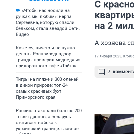
С красн
«Чтобы нас носили на
квартиры
ручках, мы любим»: нерпа
Сергеевна, которую спасли
на 2 ми
бельком, стала звездой Сети.
Видео
А хозяева с
Кажется, ничего и не нужно
делать. Росприроднадзор
17 января 2023, 07:40
трижды проверил медведя из
придорожного кафе «Тайга»
7
коммент
Тигры на пляже и 300 оленей
в дикой природе: топ-24
самых красивых бухт
Приморского края
Россию атаковали больше 200
тысяч дронов, а Беларусь
стягивает войска к
украинской границе: главное