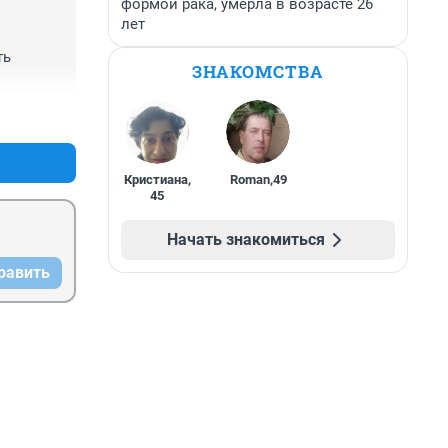
формой рака, умерла в возрасте 26
лет
ь 
ЗНАКОМСТВА
+0
–0
Кристиана
,
Roman
,
49
45
Начать знакомиться
равить