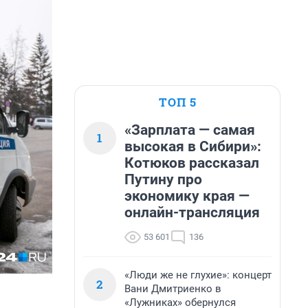
ТОП 5
«Зарплата — самая
1
высокая в Сибири»:
Котюков рассказал
Путину про
экономику края —
онлайн-трансляция
53 601
136
«Люди же не глухие»: концерт
2
Вани Дмитриенко в
«Лужниках» обернулся