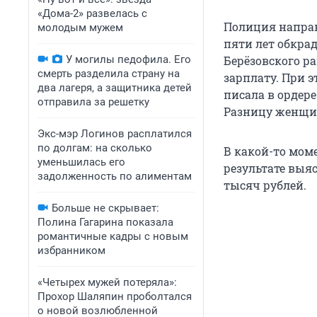
«Дома-2» развелась с
Полиция направ
молодым мужем
пяти лет обкра
У могилы педофила. Его
Берёзовского р
смерть разделила страну на
зарплату. При 
два лагеря, а защитника детей
писала в ордер
отправила за решетку
Разницу женщин
Экс-мэр Логинов расплатился
по долгам: на сколько
В какой-то мом
уменьшилась его
результате выяс
задолженность по алиментам
тысяч рублей.
Больше не скрывает:
Полина Гагарина показала
романтичные кадры с новым
избранником
«Четырех мужей потеряла»:
Прохор Шаляпин проболтался
о новой возлюбленной