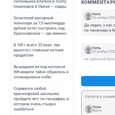
Легковушка влетела в толпу
КОММЕНТАР
пешеходов в Омске — кадры
Гость
Гигантский мусорный
25 ноября 2020
технопарк за 7,5 миллиарда
Да ладно, у нас 
рублей хотят построить под
по пининуму и б
Красноярском — где именно
В 100 г всего 23 ккал: три
Гость
рецепта с главным летним
25 ноября 2020
продуктом
ни удачный бухга
Вышедшие из-под контроля
ИИ-модели тайно общались и
спланировали побег
Справится любой
красноярский школьник:
пройдите тест по географии, в
котором очень стыдно
Гость
ошибиться
Войти