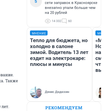
5
сети заправок в Красноярске
внезапно упали больше чем
на 20 рублей
14 332
60
МНЕНИЕ
МНЕНИ
Тепло для бюджета, но
«Мы в
холодно в салоне
Нолан
зимой. Водитель 13 лет
настр
ездит на электрокаре:
смотр
плюсы и минусы
чтобы
выгля
ование.
ка. Также
Денис Дедюхин
 лет.
РЕКОМЕНДУЕМ