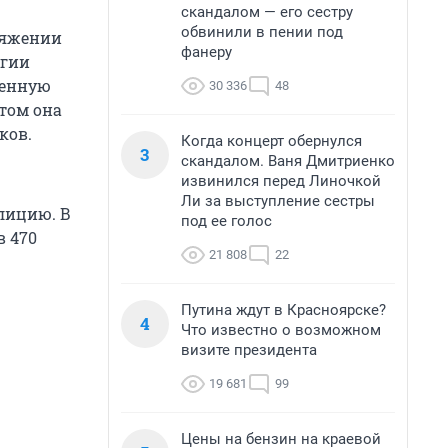
скандалом — его сестру
обвинили в пении под
тяжении
фанеру
огии
шенную
30 336
48
том она
ков.
Когда концерт обернулся
3
скандалом. Ваня Дмитриенко
извинился перед Линочкой
Ли за выступление сестры
лицию. В
под ее голос
в 470
21 808
22
Путина ждут в Красноярске?
4
Что известно о возможном
визите президента
19 681
99
Цены на бензин на краевой