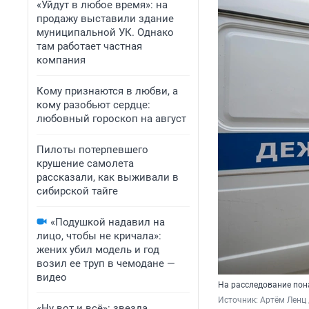
«Уйдут в любое время»: на
продажу выставили здание
муниципальной УК. Однако
там работает частная
компания
Кому признаются в любви, а
кому разобьют сердце:
любовный гороскоп на август
Пилоты потерпевшего
крушение самолета
рассказали, как выживали в
сибирской тайге
«Подушкой надавил на
лицо, чтобы не кричала»:
жених убил модель и год
возил ее труп в чемодане —
видео
На расследование пон
Источник: 
Артём Ленц 
«Ну вот и всё»: звезда