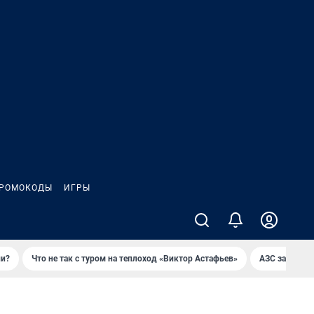
РОМОКОДЫ
ИГРЫ
ли?
Что не так с туром на теплоход «Виктор Астафьев»
AЗС закупае