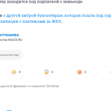
ер находится под подпиской о невыезде.
ли
о другой хитрой бухгалтерше, которая пошла под суд
ахинации с платежами за ЖКХ
.
Антюшева
истка NGS24.RU
енничество
0
0
0
ыделите фрагмент и нажмите Ctrl+Enter