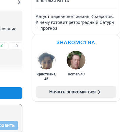
налетами БПЛА
Август перевернет жизнь Козерогов.
К чему готовит ретроградный Сатурн
— прогноз
казание 
ЗНАКОМСТВА
+0
–0
Кристиана
,
Roman
,
49
45
+0
–0
Начать знакомиться
равить