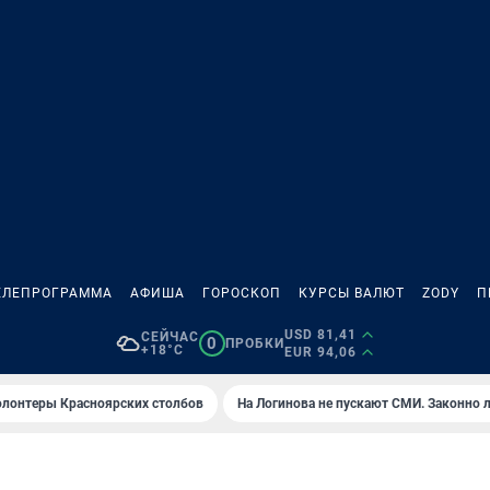
ЕЛЕПРОГРАММА
АФИША
ГОРОСКОП
КУРСЫ ВАЛЮТ
ZODY
П
USD 81,41
СЕЙЧАС
0
ПРОБКИ
+18°C
EUR 94,06
олонтеры Красноярских столбов
На Логинова не пускают СМИ. Законно 