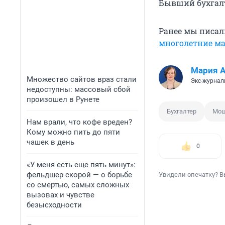
Бывший бухгалт
Ранее мы писа
многолетние м
Мария 
Множество сайтов враз стали
Экс-журнал
недоступны: массовый сбой
произошел в Рунете
Бухгалтер
Мош
Нам врали, что кофе вреден?
Кому можно пить до пяти
чашек в день
0
«У меня есть еще пять минут»:
фельдшер скорой — о борьбе
Увидели опечатку? В
со смертью, самых сложных
вызовах и чувстве
безысходности