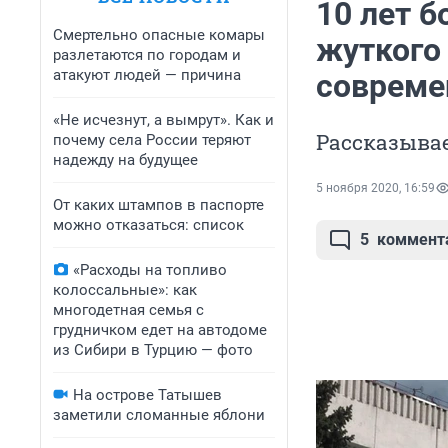
10 лет б
Смертельно опасные комары
жуткого
разлетаются по городам и
атакуют людей — причина
совреме
«Не исчезнут, а вымрут». Как и
Рассказывае
почему села России теряют
надежду на будущее
5 ноября 2020, 16:59
От каких штампов в паспорте
можно отказаться: список
5
коммент
«Расходы на топливо
колоссальные»: как
многодетная семья с
грудничком едет на автодоме
из Сибири в Турцию — фото
На острове Татышев
заметили сломанные яблони