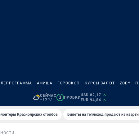
ЕЛЕПРОГРАММА
АФИША
ГОРОСКОП
КУРСЫ ВАЛЮТ
ZODY
П
USD 82,17
СЕЙЧАС
3
ПРОБКИ
+19°C
EUR 94,84
олонтеры Красноярских столбов
Билеты на теплоход продают из кварт
БНОСТИ