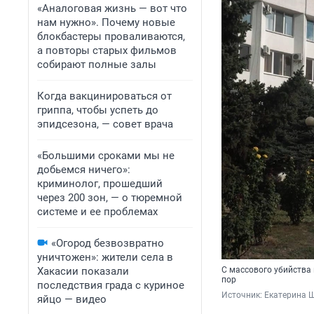
«Аналоговая жизнь — вот что
нам нужно». Почему новые
блокбастеры проваливаются,
а повторы старых фильмов
собирают полные залы
Когда вакцинироваться от
гриппа, чтобы успеть до
эпидсезона, — совет врача
«Большими сроками мы не
добьемся ничего»:
криминолог, прошедший
через 200 зон, — о тюремной
системе и ее проблемах
«Огород безвозвратно
уничтожен»: жители села в
Хакасии показали
С массового убийства 
пор
последствия града с куриное
Источник: 
Екатерина Ш
яйцо — видео