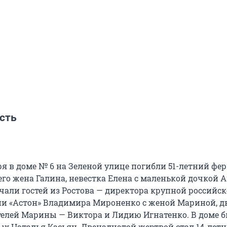
сть
ря в доме № 6 на Зеленой улице погибли 51-летний фе
его жена Галина, невестка Елена с маленькой дочкой 
ечали гостей из Ростова — директора крупной российс
и «Астон» Владимира Мироненко с женой Мариной, д
телей Марины — Виктора и Лидию Игнатенко. В доме б
ых Наталья Касьян. Двенадцатой жертвой стал 14-лет