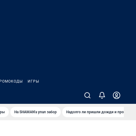
РОМОКОДЫ
ИГРЫ
иры
На SHAMAN'а упал забор
Надолго ли пришли дожди и прохлада