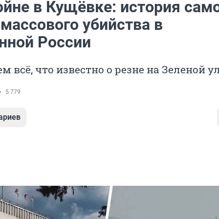
ойне в Кущёвке: история сам
 массового убийства в
нной России
м всё, что известно о резне на Зеленой у
5 779
ариев