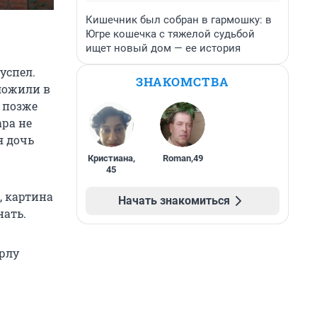
Кишечник был собран в гармошку: в
Югре кошечка с тяжелой судьбой
ищет новый дом — ее история
успел.
ЗНАКОМСТВА
сложили в
 позже
ара не
я дочь
Кристиана
,
Roman
,
49
45
, картина
Начать знакомиться
нать.
орлу