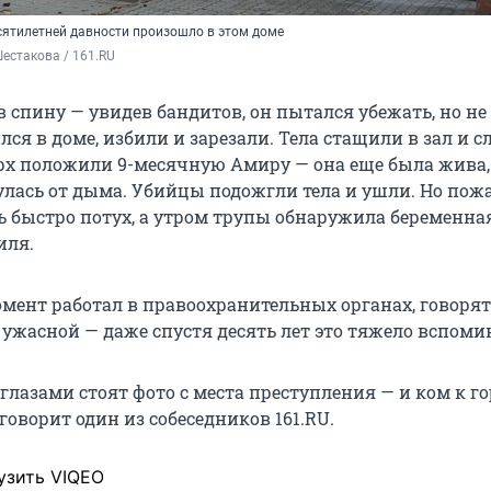
сятилетней давности произошло в этом доме
естакова / 161.RU
 спину — увидев бандитов, он пытался убежать, но не 
ился в доме, избили и зарезали. Тела стащили в зал и 
ерх положили 9-месячную Амиру — она еще была жива,
улась от дыма. Убийцы подожгли тела и ушли. Но пож
нь быстро потух, а утром трупы обнаружила беременна
иля.
момент работал в правоохранительных органах, говорят
 ужасной — даже спустя десять лет это тяжело вспоми
глазами стоят фото с места преступления — и ком к г
говорит один из собеседников 161.RU.
узить VIQEO