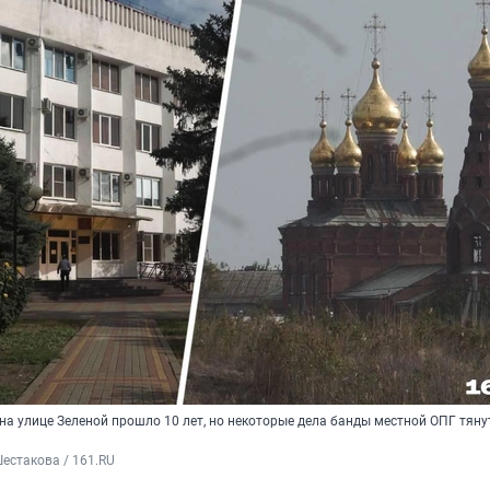
на улице Зеленой прошло 10 лет, но некоторые дела банды местной ОПГ тяну
естакова / 161.RU