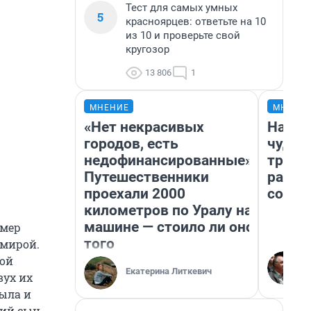
Тест для самых умных
5
красноярцев: ответьте на 10
из 10 и проверьте свой
кругозор
13 806
1
МНЕНИЕ
МНЕНИ
«Нет некрасивых
Насле
городов, есть
чудом
недофинансированные».
транс
Путешественники
разне
проехали 2000
совет
километров по Уралу на
машине — стоило ли оно
рмер
того
Амирой.
кой
Екатерина Литкевич
вух их
ыла и
ний сын