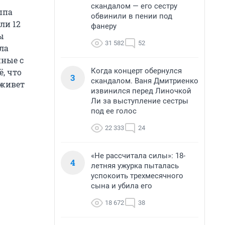
скандалом — его сестру
ппа
обвинили в пении под
ли 12
фанеру
ы
31 582
52
ла
нные с
Когда концерт обернулся
ё, что
3
скандалом. Ваня Дмитриенко
 живет
извинился перед Линочкой
Ли за выступление сестры
под ее голос
22 333
24
«Не рассчитала силы»: 18-
4
летняя ужурка пыталась
успокоить трехмесячного
сына и убила его
18 672
38