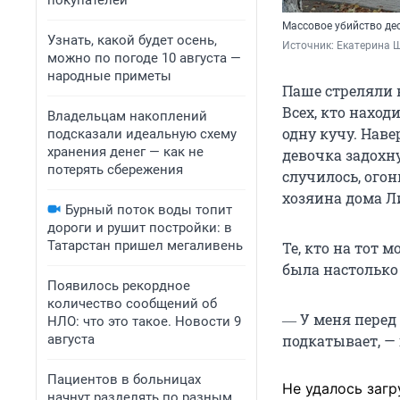
покупателей
Массовое убийство де
Узнать, какой будет осень,
Источник: 
Екатерина Ш
можно по погоде 10 августа —
народные приметы
Паше стреляли в
Всех, кто наход
Владельцам накоплений
одну кучу. Нав
подсказали идеальную схему
хранения денег — как не
девочка задохн
потерять сбережения
случилось, ого
хозяина дома Л
Бурный поток воды топит
дороги и рушит постройки: в
Татарстан пришел мегаливень
Те, кто на тот 
была настолько
Появилось рекордное
количество сообщений об
― У меня перед 
НЛО: что это такое. Новости 9
августа
подкатывает, — 
Пациентов в больницах
Не удалось загр
начнут разделять по разным