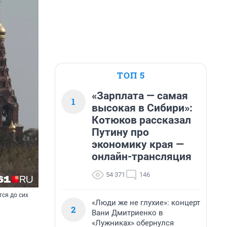
ТОП 5
«Зарплата — самая
1
высокая в Сибири»:
Котюков рассказал
Путину про
экономику края —
онлайн-трансляция
54 371
146
тся до сих
«Люди же не глухие»: концерт
2
Вани Дмитриенко в
«Лужниках» обернулся