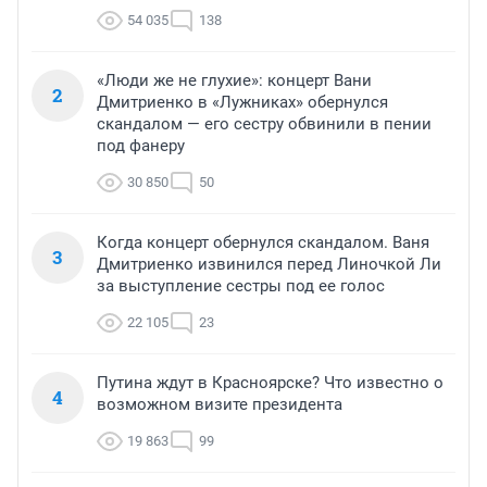
54 035
138
«Люди же не глухие»: концерт Вани
2
Дмитриенко в «Лужниках» обернулся
скандалом — его сестру обвинили в пении
под фанеру
30 850
50
Когда концерт обернулся скандалом. Ваня
3
Дмитриенко извинился перед Линочкой Ли
за выступление сестры под ее голос
22 105
23
Путина ждут в Красноярске? Что известно о
4
возможном визите президента
19 863
99