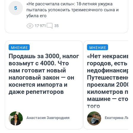
«Не рассчитала силы»: 18-летняя ужурка
5
пыталась успокоить трехмесячного сына и
убила его
17 971
35
МНЕНИЕ
МНЕНИЕ
Продашь за 3000, налог
«Нет некрасив
возьмут с 4000. Что
городов, есть
нам готовит новый
недофинансиро
налоговый закон — он
Путешественн
коснется импорта и
проехали 2000
даже репетиторов
километров по 
машине — стои
того
Анастасия Завгородняя
Екатерина Лит