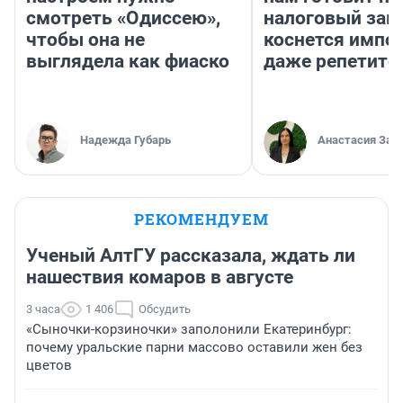
смотреть «Одиссею»,
налоговый зако
чтобы она не
коснется импор
выглядела как фиаско
даже репетито
Надежда Губарь
Анастасия Зав
РЕКОМЕНДУЕМ
Ученый АлтГУ рассказала, ждать ли
нашествия комаров в августе
3 часа
1 406
Обсудить
«Сыночки-корзиночки» заполонили Екатеринбург:
почему уральские парни массово оставили жен без
цветов