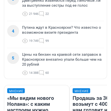
Дмитриенко извинился перед Линочкой Ли
за выступление сестры под ее голос
21 946
22
Путина ждут в Красноярске? Что известно о
4
возможном визите президента
19 749
99
Цены на бензин на краевой сети заправок в
5
Красноярске внезапно упали больше чем на
20 рублей
14 388
60
МНЕНИЕ
МНЕНИЕ
«Мы видим нового
Продашь за 300
Нолана»: с каким
возьмут с 4000
настроем нужно
нам готовит н