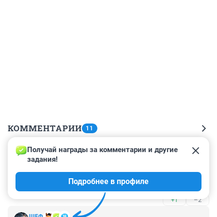
КОММЕНТАРИИ
11
Получай награды за комментарии и другие 
Гость
28 февраля 2019, 14:52
задания!
Обычное житейское дело. Со всяким может 
Подробнее в профиле
случиться.
+1
–2
ШЕФ