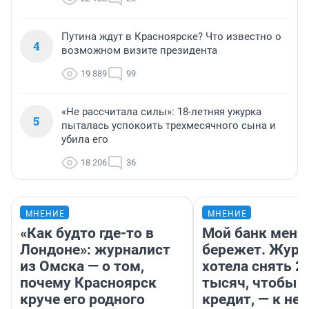
Путина ждут в Красноярске? Что известно о
4
возможном визите президента
19 889
99
«Не рассчитала силы»: 18-летняя ужурка
5
пыталась успокоить трехмесячного сына и
убила его
18 206
36
МНЕНИЕ
МНЕНИЕ
«Как будто где-то в
Мой банк меня
Лондоне»: журналист
бережет. Журн
из Омска — о том,
хотела снять 2
почему Красноярск
тысяч, чтобы п
круче его родного
кредит, — к не