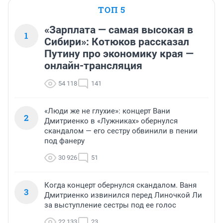
ТОП 5
«Зарплата — самая высокая в
1
Сибири»: Котюков рассказал
Путину про экономику края —
онлайн-трансляция
54 118
141
«Люди же не глухие»: концерт Вани
2
Дмитриенко в «Лужниках» обернулся
скандалом — его сестру обвинили в пении
под фанеру
30 926
51
Когда концерт обернулся скандалом. Ваня
3
Дмитриенко извинился перед Линочкой Ли
за выступление сестры под ее голос
22 133
23