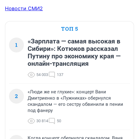
Новости СМИ2
ТОП 5
«Зарплата — самая высокая в
1
Сибири»: Котюков рассказал
Путину про экономику края —
онлайн-трансляция
54 003
137
«Люди же не глухие»: концерт Вани
2
Дмитриенко в «Лужниках» обернулся
скандалом — его сестру обвинили в пении
под фанеру
30 814
50
Когда концерт обернулся скандалом. Ваня