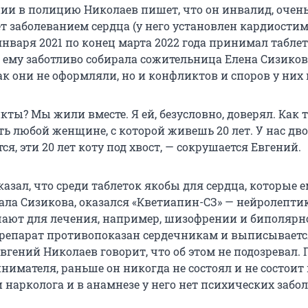
нии в полицию Николаев пишет, что он инвалид, очен
т заболеванием сердца (у него установлен кардиостим
 января 2021 по конец марта 2022 года принимал табле
е ему заботливо собирала сожительница Елена Сизиков
к они не оформляли, но и конфликтов и споров у них 
ты? Мы жили вместе. Я ей, безусловно, доверял. Как 
 любой женщине, с которой живешь 20 лет. У нас двое
тся, эти 20 лет коту под хвост, — сокрушается Евгений.
азал, что среди таблеток якобы для сердца, которые 
ала Сизикова, оказался «Кветиапин-СЗ» — нейролептик
ают для лечения, например, шизофрении и биполярн
Препарат противопоказан сердечникам и выписываетс
Евгений Николаев говорит, что об этом не подозревал. 
имателя, раньше он никогда не состоял и не состоит 
 нарколога и в анамнезе у него нет психических забо