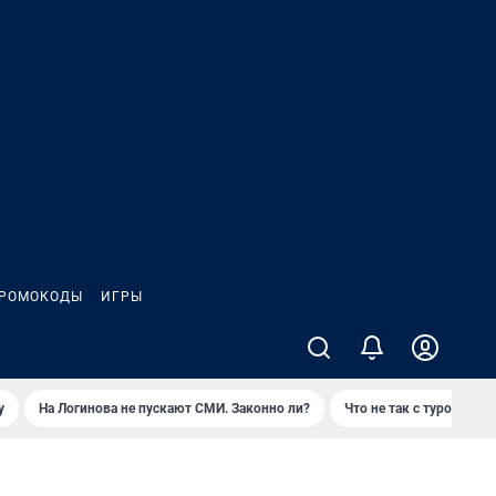
РОМОКОДЫ
ИГРЫ
у
На Логинова не пускают СМИ. Законно ли?
Что не так с туром на 