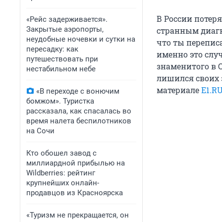
В России потеря
«Рейс задерживается».
Закрытые аэропорты,
странным диагн
неудобные ночевки и сутки на
что ты переписа
пересадку: как
именно это слу
путешествовать при
знаменитого в С
нестабильном небе
лишился своих 
материале
E1.R
«В переходе с вонючим
бомжом». Туристка
рассказала, как спасалась во
время налета беспилотников
на Сочи
Кто обошел завод с
миллиардной прибылью на
Wildberries: рейтинг
крупнейших онлайн-
продавцов из Красноярска
«Туризм не прекращается, он