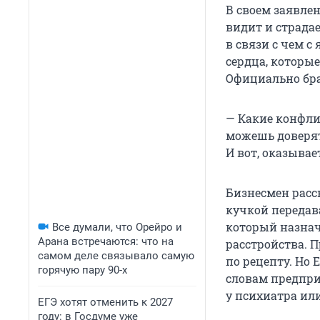
В своем заявле
видит и страдае
в связи с чем с
сердца, которы
Официально бра
— Какие конфлик
можешь доверять
И вот, оказывае
Бизнесмен расск
кучкой передав
который назнач
Все думали, что Орейро и
Арана встречаются: что на
расстройства. 
самом деле связывало самую
по рецепту. Но 
горячую пару 90-х
словам предприн
у психиатра или
ЕГЭ хотят отменить к 2027
году: в Госдуме уже