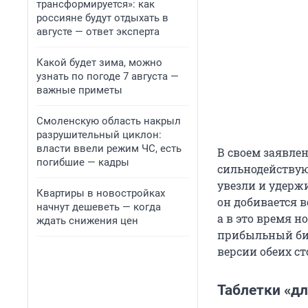
трансформируется»: как
россияне будут отдыхать в
августе — ответ эксперта
Какой будет зима, можно
узнать по погоде 7 августа —
важные приметы
Смоленскую область накрыл
разрушительный циклон:
власти ввели режим ЧС, есть
В своем заявле
погибшие — кадры
сильнодействую
увезли и удерж
Квартиры в новостройках
он добивается 
начнут дешеветь — когда
а в это время н
ждать снижения цен
прибыльный би
версии обеих ст
Таблетки «дл