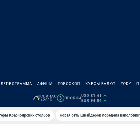
ЕЛЕПРОГРАММА
АФИША
ГОРОСКОП
КУРСЫ ВАЛЮТ
ZODY
П
USD 81,41
СЕЙЧАС
3
ПРОБКИ
+20°C
EUR 94,06
теры Красноярских столбов
Новая сеть Шнайдеров поредела наполовин