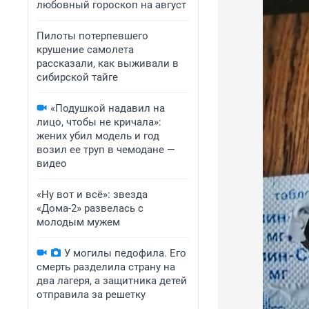
любовный гороскоп на август
Пилоты потерпевшего
крушение самолета
рассказали, как выживали в
сибирской тайге
«Подушкой надавил на
лицо, чтобы не кричала»:
жених убил модель и год
возил ее труп в чемодане —
видео
«Ну вот и всё»: звезда
«Дома-2» развелась с
молодым мужем
У могилы педофила. Его
смерть разделила страну на
два лагеря, а защитника детей
отправила за решетку