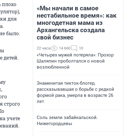
ь плохо
«Мы начали в самое
улятор),
нестабильное время»: как
тки для
многодетная мама из
а.
Архангельска создала
не было.
свой бизнес
22 часа
14 660
10
ты
«Четырех мужей потеряла»: Прохор
 детей.
Шаляпин проболтался о новой
возлюбленной
ему
Знаменитая тикток-блогер,
,
рассказывавшая о борьбе с редкой
формой рака, умерла в возрасте 26
ого
лет
я строго
По
Соль земли забайкальской.
на учете
Нижегородцевы
леваний.