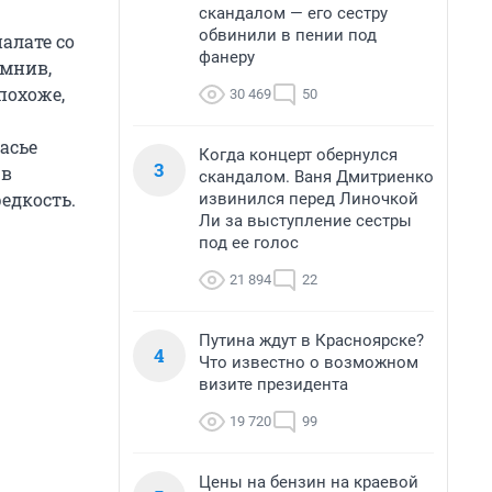
скандалом — его сестру
обвинили в пении под
алате со
фанеру
омнив,
похоже,
30 469
50
асье
Когда концерт обернулся
3
 в
скандалом. Ваня Дмитриенко
редкость.
извинился перед Линочкой
Ли за выступление сестры
под ее голос
21 894
22
Путина ждут в Красноярске?
4
Что известно о возможном
визите президента
19 720
99
Цены на бензин на краевой