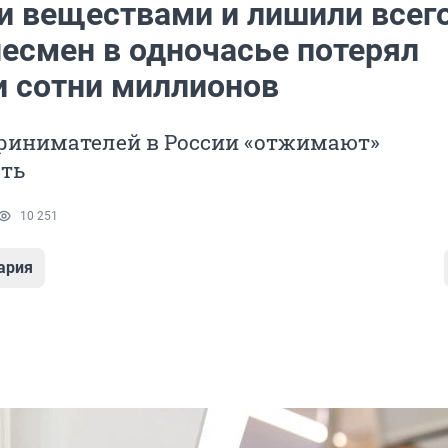
и веществами и лишили всего
несмен в одночасье потерял
и сотни миллионов
принимателей в России «отжимают»
сть
10 251
ария