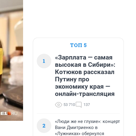
ТОП 5
«Зарплата — самая
1
высокая в Сибири»:
Котюков рассказал
Путину про
экономику края —
онлайн-трансляция
53 710
137
«Люди же не глухие»: концерт
2
Вани Дмитриенко в
«Лужниках» обернулся