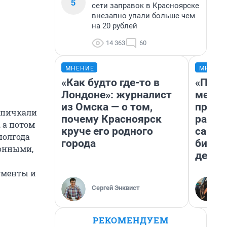
5
сети заправок в Красноярске
внезапно упали больше чем
на 20 рублей
14 363
60
МНЕНИЕ
МНЕНИ
«Как будто где-то в
«Поку
Лондоне»: журналист
мешке
из Омска — о том,
предп
напичкали
почему Красноярск
расска
 а потом
круче его родного
самом
полгода
города
бизне
конными,
дешев
ументы и
Сергей Энквист
РЕКОМЕНДУЕМ