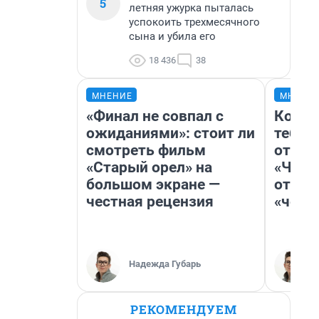
5
летняя ужурка пыталась
успокоить трехмесячного
сына и убила его
18 436
38
МНЕНИЕ
МНЕНИ
«Финал не совпал с
Колоб
ожиданиями»: стоит ли
тебя 
смотреть фильм
отлож
«Старый орел» на
«Чело
большом экране —
отзыв
честная рецензия
«чело
Надежда Губарь
РЕКОМЕНДУЕМ