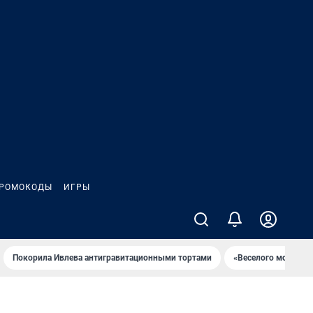
РОМОКОДЫ
ИГРЫ
Покорила Ивлева антигравитационными тортами
«Веселого молочни