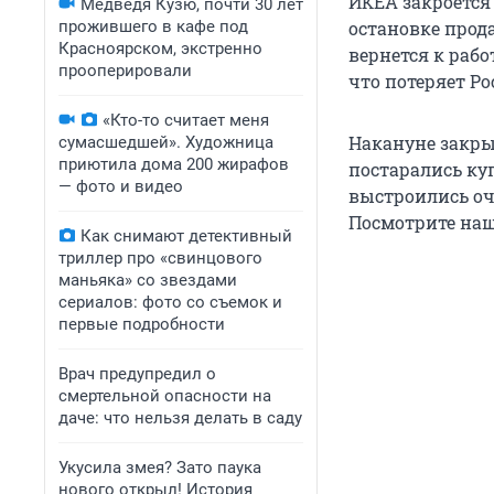
ИКЕА закроется 
Медведя Кузю, почти 30 лет
прожившего в кафе под
остановке прода
Красноярском, экстренно
вернется к рабо
прооперировали
что потеряет Ро
«Кто-то считает меня
Накануне закр
сумасшедшей». Художница
приютила дома 200 жирафов
постарались куп
— фото и видео
выстроились оч
Посмотрите наш
Как снимают детективный
триллер про «свинцового
маньяка» со звездами
сериалов: фото со съемок и
первые подробности
Врач предупредил о
смертельной опасности на
даче: что нельзя делать в саду
Укусила змея? Зато паука
нового открыл! История