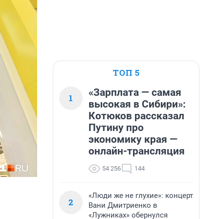
ТОП 5
«Зарплата — самая
1
высокая в Сибири»:
Котюков рассказал
Путину про
экономику края —
онлайн-трансляция
54 256
144
«Люди же не глухие»: концерт
2
Вани Дмитриенко в
«Лужниках» обернулся