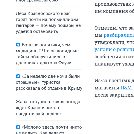
пионерских лагерях
производствах и
им компания об
Леса Красноярского края
горят почти на полмиллиона
гектаров — почему пожары не
Отметим, что з
удается остановить
мы
разбиралис
утверждали, чт
Больше политики, чем
узнали о решен
медицины? Что за ковидные
сообщения с со
тайны обнаружились в
дневниках доктора Фаучи
планирует уходи
«За неделю две ночи были
Из-за военных 
страшные»: туристка
магазины
H&M
рассказала об отдыхе в Крыму
после закрытия
Жара отступила: какая погода
ждет Красноярск на
предстоящей неделе
«Молоко здесь почти никто
не видит». Как делают