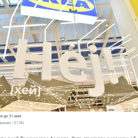
ся до 31 мая
жанин / E1.RU