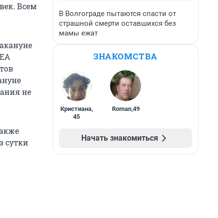
век. Всем
В Волгограде пытаются спасти от
страшной смерти оставшихся без
мамы ежат
накануне
ЗНАКОМСТВА
KEA
тов
ануне
пания не
Кристиана
,
Roman
,
49
45
также
Начать знакомиться
з сутки