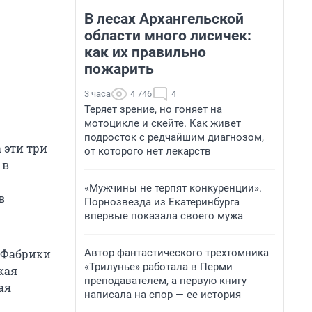
В лесах Архангельской
области много лисичек:
как их правильно
пожарить
3 часа
4 746
4
Теряет зрение, но гоняет на
мотоцикле и скейте. Как живет
подросток с редчайшим диагнозом,
а эти три
от которого нет лекарств
 в
«Мужчины не терпят конкуренции».
в
Порнозвезда из Екатеринбурга
впервые показала своего мужа
Автор фантастического трехтомника
. Фабрики
«Трилунье» работала в Перми
кая
преподавателем, а первую книгу
ая
написала на спор — ее история