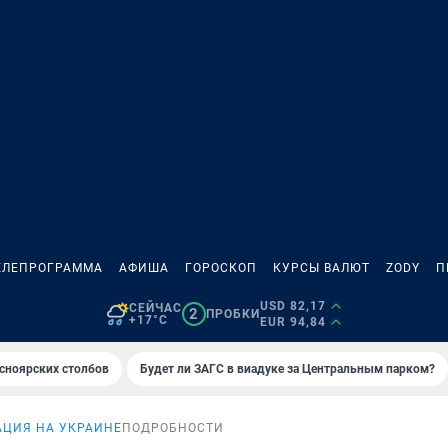
ЕЛЕПРОГРАММА
АФИША
ГОРОСКОП
КУРСЫ ВАЛЮТ
ZODY
П
USD 82,17
СЕЙЧАС
2
ПРОБКИ
+17°C
EUR 94,84
сноярских столбов
Будет ли ЗАГС в виадуке за Центральным парком?
АЦИЯ НА УКРАИНЕ
ПОДРОБНОСТИ