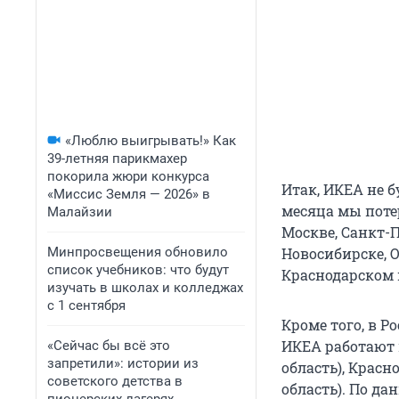
«Люблю выигрывать!» Как
39-летняя парикмахер
покорила жюри конкурса
Итак, ИКЕА не бу
«Миссис Земля — 2026» в
месяца мы потер
Малайзии
Москве, Санкт-П
Минпросвещения обновило
Новосибирске, О
список учебников: что будут
Краснодарском 
изучать в школах и колледжах
с 1 сентября
Кроме того, в Р
ИКЕА работают 
«Сейчас бы всё это
запретили»: истории из
область), Красн
советского детства в
область). По д