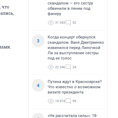
скандалом — его сестру
 что
обвинили в пении под
рались,
фанеру
31 343
52
Когда концерт обернулся
3
скандалом. Ваня Дмитриенко
нами.
извинился перед Линочкой
Ли за выступление сестры
под ее голос
22 246
24
Путина ждут в Красноярске?
4
Что известно о возможном
визите президента
19 974
99
«Не рассчитала силы»: 18-